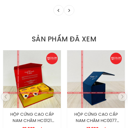
SẢN PHẨM ĐÃ XEM
HỘP CỨNG CAO CẤP
HỘP CỨNG CAO CẤP
NAM CHÂM HC0121
NAM CHÂM HC0077
RECOLOR
RECOLOR