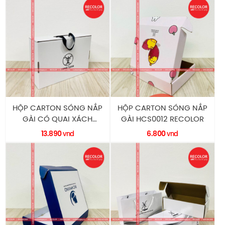
HỘP CARTON SÓNG NẮP
HỘP CARTON SÓNG NẮP
GÀI CÓ QUAI XÁCH
GÀI HCS0012 RECOLOR
HCS0013 RECOLOR
13.890
6.800
vnd
vnd