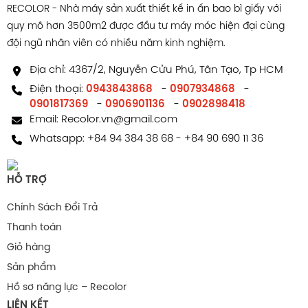
RECOLOR - Nhà máy sản xuất thiết kế in ấn bao bì giấy với
quy mô hơn 3500m2 được đầu tư máy móc hiện đại cùng
đội ngũ nhân viên có nhiều năm kinh nghiệm.
Địa chỉ: 4367/2, Nguyễn Cửu Phú, Tân Tạo, Tp HCM
Điện thoại:
0943843868
-
0907934868
-
0901817369
-
0906901136
-
0902898418
Email:
Recolor.vn@gmail.com
Whatsapp:
+84 94 384 38 68
-
+84 90 690 11 36
HỖ TRỢ
Chính Sách Đổi Trả
Thanh toán
Giỏ hàng
Sản phẩm
Hồ sơ năng lực – Recolor
LIÊN KẾT