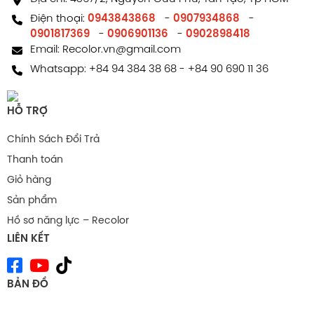
Điện thoại:
0943843868
-
0907934868
-
0901817369
-
0906901136
-
0902898418
Email:
Recolor.vn@gmail.com
Whatsapp:
+84 94 384 38 68
-
+84 90 690 11 36
HỖ TRỢ
Chính Sách Đổi Trả
Thanh toán
Giỏ hàng
Sản phẩm
Hồ sơ năng lực – Recolor
LIÊN KẾT
BẢN ĐỒ