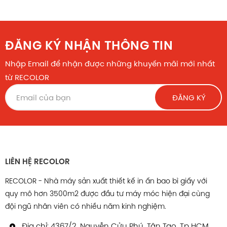
ĐĂNG KÝ NHẬN THÔNG TIN
Nhập Email để nhận được những khuyến mãi mới nhất
từ RECOLOR
ĐĂNG KÝ
LIÊN HỆ RECOLOR
RECOLOR - Nhà máy sản xuất thiết kế in ấn bao bì giấy với
quy mô hơn 3500m2 được đầu tư máy móc hiện đại cùng
đội ngũ nhân viên có nhiều năm kinh nghiệm.
Địa chỉ: 4367/2, Nguyễn Cửu Phú, Tân Tạo, Tp HCM