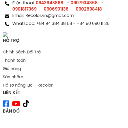
Điện thoại:
0943843868
-
0907934868
-
0901817369
-
0906901136
-
0902898418
Email:
Recolor.vn@gmail.com
Whatsapp:
+84 94 384 38 68
-
+84 90 690 11 36
HỖ TRỢ
Chính Sách Đổi Trả
Thanh toán
Giỏ hàng
Sản phẩm
Hồ sơ năng lực – Recolor
LIÊN KẾT
BẢN ĐỒ