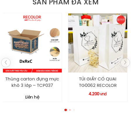
SẢN PHẨM ĐÃ XEM
TÚI GIẤY CÓ QUAI
HỘP GIẤY MỀM RÚT CAO
TG0062 RECOLOR
CẤP HM0063 RECOLOR
4.200
2.400
vnd
vnd