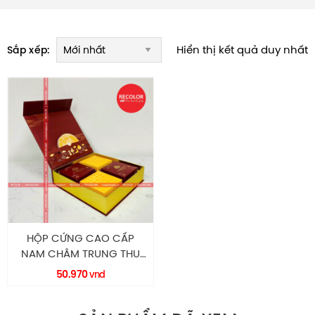
Hiển thị kết quả duy nhất
Sắp xếp:
HỘP CỨNG CAO CẤP
NAM CHÂM TRUNG THU
HC0099 RECOLOR
50.970
vnd