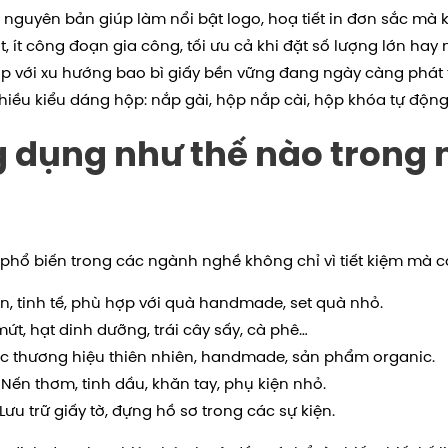
nguyên bản giúp làm nổi bật logo, hoạ tiết in đơn sắc mà k
ất, ít công đoạn gia công, tối ưu cả khi đặt số lượng lớn hay 
ợp với xu hướng bao bì giấy bền vững đang ngày càng phát 
hiều kiểu dáng hộp: nắp gài, hộp nắp cài, hộp khóa tự động
g dụng như thế nào trong 
 phổ biến trong các ngành nghề không chỉ vì tiết kiệm mà c
n, tinh tế, phù hợp với quà handmade, set quà nhỏ.
t, hạt dinh dưỡng, trái cây sấy, cà phê…
 thương hiệu thiên nhiên, handmade, sản phẩm organic.
Nến thơm, tinh dầu, khăn tay, phụ kiện nhỏ.
 Lưu trữ giấy tờ, đựng hồ sơ trong các sự kiện.