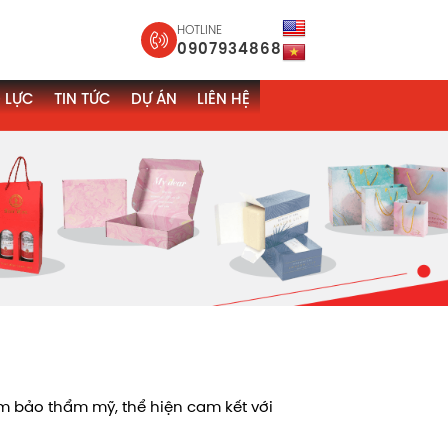
HOTLINE
0907934868
 LỰC
TIN TỨC
DỰ ÁN
LIÊN HỆ
m bảo thẩm mỹ, thể hiện cam kết với