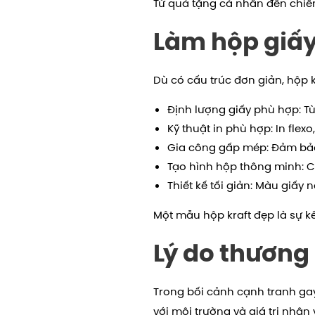
Từ quà tặng cá nhân đến chiến
Làm hộp giấy 
Dù có cấu trúc đơn giản, hộp 
Định lượng giấy phù hợp: T
Kỹ thuật in phù hợp: In flex
Gia công gấp mép: Đảm bảo
Tạo hình hộp thông minh: C
Thiết kế tối giản: Màu giấy
Một mẫu hộp kraft đẹp là sự kế
Lý do thương 
Trong bối cảnh cạnh tranh ga
với môi trường và giá trị nhân 