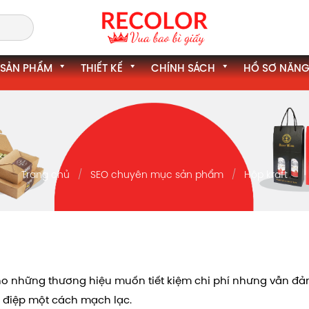
SẢN PHẨM
THIẾT KẾ
CHÍNH SÁCH
HỒ SƠ NĂNG
Trang chủ
SEO chuyên mục sản phẩm
Hộp kraft
cho những thương hiệu muốn tiết kiệm chi phí nhưng vẫn đả
g điệp một cách mạch lạc.