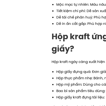
Mộc mạc tự nhiên: Màu nâu 
Tiết kiệm chi phí: Dễ sản xu
Dễ tái chế phân huỷ: Phù h
Dễ in ấn cắt gấp: Phù hợp n
Hộp kraft ứn
giấy?
Hộp kraft ngày càng xuất hiện
Hộp giấy đựng quà: Đơn giả
Hộp thực phẩm nhẹ: Bánh, mứ
Hộp mỹ phẩm: Dùng cho các
Bao bì sản phẩm tiêu dùng: 
Hộp giấy kraft đựng tài liệu: