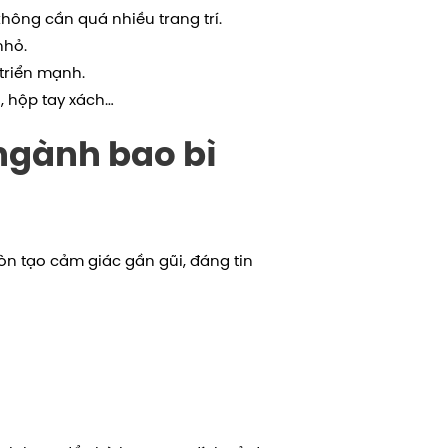
hông cần quá nhiều trang trí.
nhỏ.
triển mạnh.
, hộp tay xách…
ngành bao bì
òn tạo cảm giác gần gũi, đáng tin