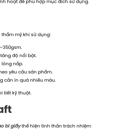
 linh hoạt để phù hợp mục đích sử dụng.
h thẩm mỹ khi sử dụng:
sm–350gsm.
 tăng độ nổi bật.
 lỏng nắp.
 theo yêu cầu sản phẩm.
ông cần in quá nhiều màu.
tiết kỹ thuật.
aft
o bì giấy
thể hiện tinh thần trách nhiệm