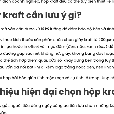
 dịch doanh nghiệp, hộp kraft đều có thể tùy biến thiết kế
kraft cần lưu ý gì?
kraft vẫn cần được xử lý kỹ lưỡng để đảm bảo độ bền và tín
ùy theo kích thước sản phẩm, nên chọn giấy kraft từ 200g
o, in lụa hoặc in offset với mực đậm (đen, nâu, xanh rêu…) để
 đường gấp sắc nét, không nứt giấy, không bung đáy hoặc
ó thể tích hợp thêm quai, cửa sổ, khay đựng bên trong tùy
 nâu vốn đã nổi bật khi đi kèm logo trắng hoặc đen, nên kh
t hợp hài hòa giữa tính mộc mạc và sự tinh tế trong từng chi 
hiệu hiện đại chọn hộp kr
y gắt, người tiêu dùng ngày càng ưu tiên lựa chọn những
ba
văn.