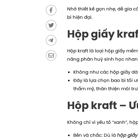
Nhờ thiết kế gọn nhẹ, dễ gia c
bì hiện đại.
Hộp giấy kraf
Hộp kraft là loại hộp giấy mềm
năng phân huỷ sinh học nhan
Không như các hộp giấy dày 
Đây là lựa chọn bao bì tối
thẩm mỹ, thân thiện môi trư
Hộp kraft – Ư
Không chỉ vì yếu tố “xanh”, hộ
Bền và chắc: Dù là
hộp giấ