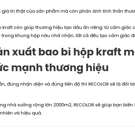
nh giá trị thật của sản phẩm mà còn phản ánh tinh thần th
kraft còn giúp thương hiệu tạo dấu ấn riêng: từ cảm giác
trong khung hộp nâu nhã nhặn, tất cả đều tạo cảm giác đá
ản xuất bao bì hộp kraft
ức mạnh thương hiệu
ắn, đúng nhận diện và đúng tiến độ thì RECOLOR sẽ là đối t
ng nhà xưởng rộng lớn 2000m2, RECOLOR sẽ giúp bạn biến h
nhiên và hiệu quả.