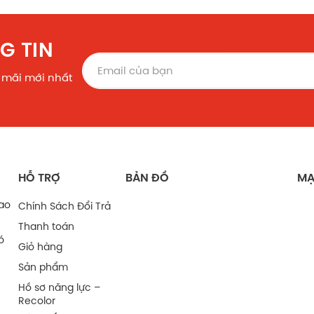
G TIN
 mãi mới nhất
HỖ TRỢ
BẢN ĐỒ
MẠ
bao
Chính Sách Đổi Trả
Thanh toán
ó
Giỏ hàng
Sản phẩm
Hồ sơ năng lực –
Recolor