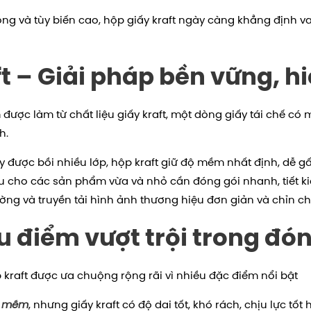
ông và tùy biến cao, hộp giấy kraft ngày càng khẳng định va
t – Giải pháp bền vững, h
 được làm từ chất liệu giấy kraft, một dòng giấy tái chế c
h.
được bồi nhiều lớp, hộp kraft giữ độ mềm nhất định, dễ gấp,
 ưu cho các sản phẩm vừa và nhỏ cần đóng gói nhanh, tiết k
ờng và truyền tải hình ảnh thương hiệu đơn giản và chỉn ch
u điểm vượt trội trong đó
p kraft được ưa chuộng rộng rãi vì nhiều đặc điểm nổi bật
y mềm
, nhưng giấy kraft có độ dai tốt, khó rách, chịu lực tố