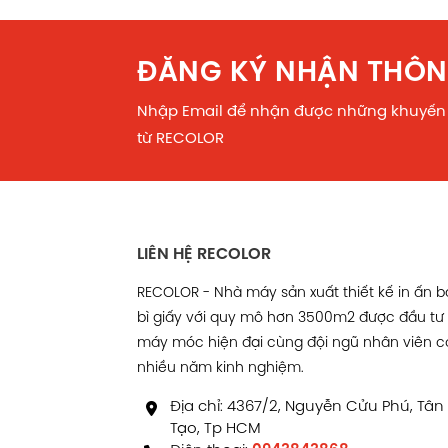
ĐĂNG KÝ NHẬN THÔN
Nhập Email để nhận được những khuyến
từ RECOLOR
LIÊN HỆ RECOLOR
RECOLOR - Nhà máy sản xuất thiết kế in ấn 
bì giấy với quy mô hơn 3500m2 được đầu tư
máy móc hiện đại cùng đội ngũ nhân viên c
nhiều năm kinh nghiệm.
Địa chỉ: 4367/2, Nguyễn Cửu Phú, Tân
Tạo, Tp HCM