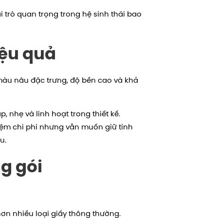
i trò quan trọng trong hệ sinh thái bao
iệu quả
ó màu nâu đặc trưng, độ bền cao và khả
 nhẹ và linh hoạt trong thiết kế.
iệm chi phí nhưng vẫn muốn giữ tính
u.
ng gói
t hơn nhiều loại giấy thông thường.