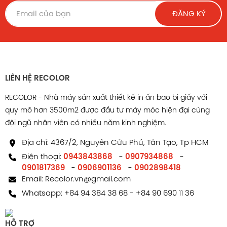
ĐĂNG KÝ
LIÊN HỆ RECOLOR
RECOLOR - Nhà máy sản xuất thiết kế in ấn bao bì giấy với
quy mô hơn 3500m2 được đầu tư máy móc hiện đại cùng
đội ngũ nhân viên có nhiều năm kinh nghiệm.
Địa chỉ: 4367/2, Nguyễn Cửu Phú, Tân Tạo, Tp HCM
Điện thoại:
0943843868
-
0907934868
-
0901817369
-
0906901136
-
0902898418
Email:
Recolor.vn@gmail.com
Whatsapp:
+84 94 384 38 68
-
+84 90 690 11 36
HỖ TRỢ