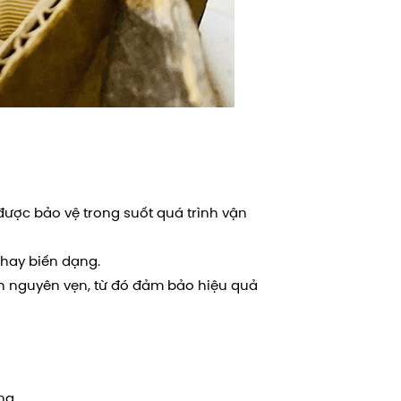
ược bảo vệ trong suốt quá trình vận
hay biến dạng.
nh nguyên vẹn, từ đó đảm bảo hiệu quả
ng.