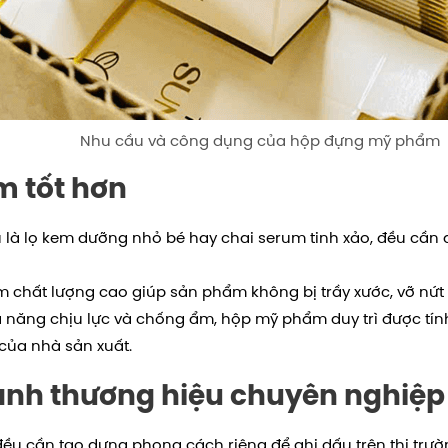
Nhu cầu và công dụng của hộp đựng mỹ phẩm
m tốt hơn
à lọ kem dưỡng nhỏ bé hay chai serum tinh xảo, đều cần đ
chất lượng cao giúp sản phẩm không bị trầy xước, vỡ nứt 
ả năng chịu lực và chống ẩm, hộp mỹ phẩm duy trì được tí
của nhà sản xuất.
ảnh thương hiệu chuyên nghiệp
u cần tạo dựng phong cách riêng để ghi dấu trên thị trườ