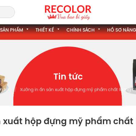
SẢN PHẨM
THIẾT KẾ
CHÍNH SÁCH
HỒ SƠ NĂNG
Tin tức
in tức
Xưởng in ấn sản xuất hộp đựng mỹ phẩm chất lượng c
n xuất hộp đựng mỹ phẩm chất 