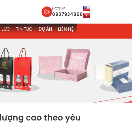
HOTLINE
0907934868
 LỰC
TIN TỨC
DỰ ÁN
LIÊN HỆ
ao theo yêu cầu
lượng cao theo yêu