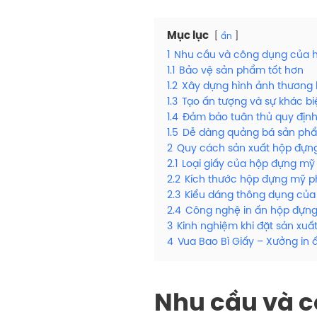
Mục lục
ẩn
1
Nhu cầu và công dụng của
1.1
Bảo vệ sản phẩm tốt hơn
1.2
Xây dựng hình ảnh thương 
1.3
Tạo ấn tượng và sự khác biệ
1.4
Đảm bảo tuân thủ quy định
1.5
Dễ dàng quảng bá sản ph
2
Quy cách sản xuất hộp đựn
2.1
Loại giấy của hộp đựng m
2.2
Kích thước hộp đựng mỹ 
2.3
Kiểu dáng thông dụng củ
2.4
Công nghệ in ấn hộp đựn
3
Kinh nghiệm khi đặt sản xu
4
Vua Bao Bì Giấy – Xưởng in 
Nhu cầu và 