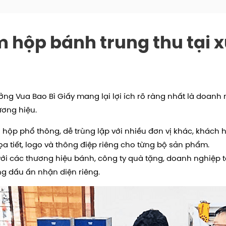
àm hộp bánh trung thu tại
ởng Vua Bao Bì Giấy mang lại lợi ích rõ ràng nhất là doanh
ơng hiệu.
hộp phổ thông, dễ trùng lặp với nhiều đơn vị khác, khách h
họa tiết, logo và thông điệp riêng cho từng bộ sản phẩm.
với các thương hiệu bánh, công ty quà tặng, doanh nghiệp 
g dấu ấn nhận diện riêng.