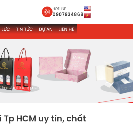
HOTLINE
0907934868
 LỰC
TIN TỨC
DỰ ÁN
LIÊN HỆ
tín, chất lượng cao
 Tp HCM uy tín, chất