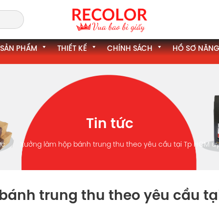
SẢN PHẨM
THIẾT KẾ
CHÍNH SÁCH
HỒ SƠ NĂNG
Tin tức
ức
Xưởng làm hộp bánh trung thu theo yêu cầu tại Tp HCM uy 
ánh trung thu theo yêu cầu tại