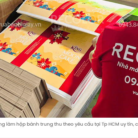
g làm hộp bánh trung thu theo yêu cầu tại Tp HCM uy tín, 