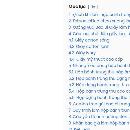
Mục lục
ẩn
1
Lợi ích khi làm hộp bánh trun
2
Tại sao lại lựa chọn xưởng 
3
Xưởng Vua Bao Bì Giấy làm 
4
Các loại chất liệu giấy làm
4.1
Giấy carton sóng
4.2
Giấy carton lạnh
4.3
Giấy Ivory
4.4
Giấy mỹ thuật cao cấp
5
Những kiểu dáng hộp bánh 
5.1
Hộp bánh trung thu nắp â
5.2
Hộp bánh trung thu dạng r
5.3
Hộp đựng bánh trung thu 
5.4
Hộp bánh trung thu cao c
5.5
Hộp đựng bánh trung thu
6
Combo trọn gói bao bì trung
7
Quy trình làm hộp bánh trun
8
Các yếu tố ảnh hưởng đến g
9
Nhận báo giá làm hộp bánh tr
10
Kết luận