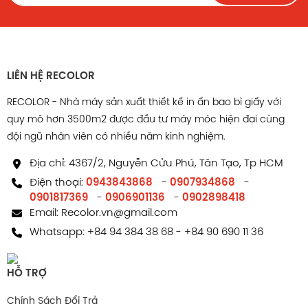
LIÊN HỆ RECOLOR
RECOLOR - Nhà máy sản xuất thiết kế in ấn bao bì giấy với
quy mô hơn 3500m2 được đầu tư máy móc hiện đại cùng
đội ngũ nhân viên có nhiều năm kinh nghiệm.
Địa chỉ: 4367/2, Nguyễn Cửu Phú, Tân Tạo, Tp HCM
Điện thoại:
0943843868
-
0907934868
-
0901817369
-
0906901136
-
0902898418
Email:
Recolor.vn@gmail.com
Whatsapp:
+84 94 384 38 68
-
+84 90 690 11 36
HỖ TRỢ
Chính Sách Đổi Trả