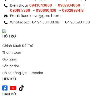
Điện thoại:
0943843868
-
0907934868
-
0901817369
-
0906901136
-
0902898418
Email:
Recolor.vn@gmail.com
Whatsapp:
+84 94 384 38 68
-
+84 90 690 11 36
HỖ TRỢ
Chính Sách Đổi Trả
Thanh toán
Giỏ hàng
Sản phẩm
Hồ sơ năng lực – Recolor
LIÊN KẾT
BẢN ĐỒ