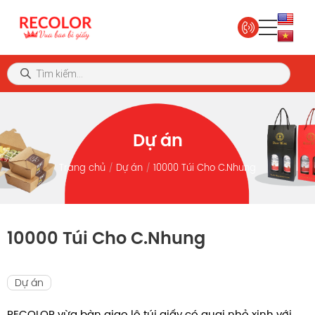
Dự án
Trang chủ
Dự án
10000 Túi Cho C.Nhung
10000 Túi Cho C.Nhung
Dự án
RECOLOR vừa bàn giao lô túi giấy có quai nhỏ xinh với