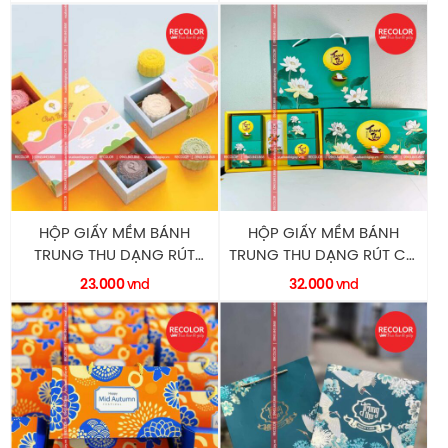
HỘP GIẤY MỀM BÁNH
HỘP GIẤY MỀM BÁNH
TRUNG THU DẠNG RÚT
TRUNG THU DẠNG RÚT CÓ
HM0111 RECOLOR
QUAI XÁCH HM0110
23.000
32.000
vnd
vnd
RECOLOR