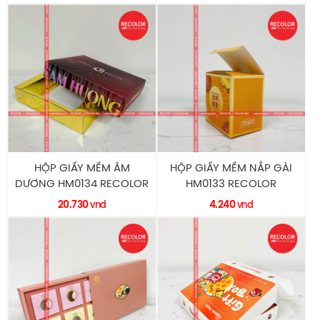
HỘP GIẤY MỀM ÂM
HỘP GIẤY MỀM NẮP GÀI
DƯƠNG HM0134 RECOLOR
HM0133 RECOLOR
20.730
4.240
vnd
vnd