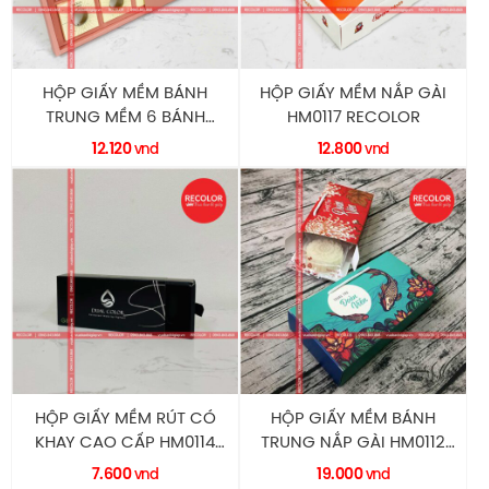
HỘP GIẤY MỀM BÁNH
HỘP GIẤY MỀM NẮP GÀI
TRUNG MỀM 6 BÁNH
HM0117 RECOLOR
SANG TRỌNG HM0132
12.120
12.800
vnd
vnd
RECOLOR
HỘP GIẤY MỀM RÚT CÓ
HỘP GIẤY MỀM BÁNH
KHAY CAO CẤP HM0114
TRUNG NẮP GÀI HM0112
RECOLOR
RECOLOR
7.600
19.000
vnd
vnd