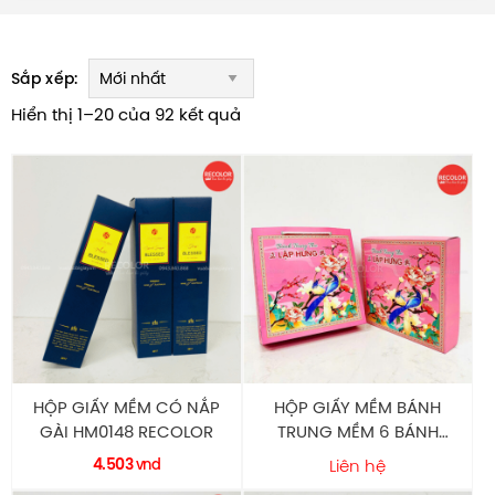
Sắp xếp:
Hiển thị 1–20 của 92 kết quả
HỘP GIẤY MỀM CÓ NẮP
HỘP GIẤY MỀM BÁNH
GÀI HM0148 RECOLOR
TRUNG MỀM 6 BÁNH
SANG TRỌNG HM0147
4.503
vnd
Liên hệ
RECOLOR