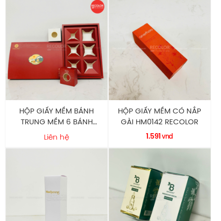
HỘP GIẤY MỀM BÁNH
HỘP GIẤY MỀM CÓ NẮP
TRUNG MỀM 6 BÁNH
GÀI HM0142 RECOLOR
SANG TRỌNG HM0146
1.591
Liên hệ
vnd
RECOLOR