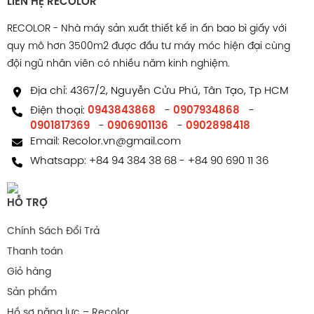
LIÊN HỆ RECOLOR
In ấn thương hiệu: Với diện tích bề mặt lớn, có thể in
RECOLOR - Nhà máy sản xuất thiết kế in ấn bao bì giấy với
logo, hướng dẫn và thông tin sử dụng, mã QR lên trực
quy mô hơn 3500m2 được đầu tư máy móc hiện đại cùng
tiếp hộp mềm thường.
đội ngũ nhân viên có nhiều năm kinh nghiệm.
Hộp giấy mềm thường và
Địa chỉ: 4367/2, Nguyễn Cửu Phú, Tân Tạo, Tp HCM
tính ứng dụng
Điện thoại:
0943843868
-
0907934868
-
0901817369
-
0906901136
-
0902898418
Email:
Recolor.vn@gmail.com
Nhờ sự linh hoạt và tối ưu chi phí, hộp mềm thường đã
Whatsapp:
+84 94 384 38 68
-
+84 90 690 11 36
trở thành xương sống của ngành bao bì giấy với hàng
loạt ứng dụng thực tế.
HỖ TRỢ
Bao bì sản phẩm hàng tiêu dùng: khăn giấy, văn
Chính Sách Đổi Trả
phòng phẩm, phụ kiện nhỏ
Thanh toán
Hộp giấy đựng quà đơn giản: những món quà mini,
Giỏ hàng
quà handmade, đồ lưu niệm
Hộp giấy đựng thực phẩm đóng gói: bánh kẹo, trà, bột
Sản phẩm
dinh dưỡng, ăn vặt.
Hồ sơ năng lực – Recolor