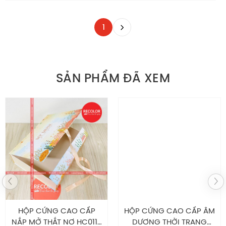
1
SẢN PHẨM ĐÃ XEM
HỘP CỨNG CAO CẤP
HỘP CỨNG CAO CẤP ÂM
NẮP MỞ THẮT NƠ HC0117
DƯƠNG THỜI TRANG