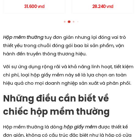
RECOLOR
HC0142 RECOLOR
31.600
28.240
vnd
vnd
Hộp mềm thường
tuy đơn giản nhưng lại đóng vai trò
thiết yếu trong chuỗi đóng gói bao bì sản phẩm, vận
hành đến truyền thông thương hiệu.
Với sự ứng dụng rộng rãi và khả năng linh hoạt, tiết kiệm
chi phí, loại hộp giấy mềm này sẽ là lựa chọn an toàn
hiệu quả cho mọi doanh nghiệp sản xuất và phân phối.
Những điều cần biết về
chiếc hộp mềm thường
Hộp mềm thường là dòng
hộp giấy mềm
được thiết kế
đơn giản, không có cấu trúc đặc biệt như là hộp có cửa