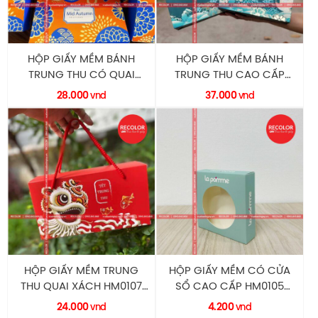
HỘP GIẤY MỀM BÁNH
HỘP GIẤY MỀM BÁNH
TRUNG THU CÓ QUAI
TRUNG THU CAO CẤP
XÁCH HM0109 RECOLOR
HM0108 RECOLOR
28.000
37.000
vnd
vnd
HỘP GIẤY MỀM TRUNG
HỘP GIẤY MỀM CÓ CỬA
THU QUAI XÁCH HM0107
SỔ CAO CẤP HM0105
RECOLOR
RECOLOR
24.000
4.200
vnd
vnd