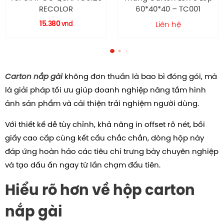
60*40*40 – TC001
HC0057 RECOLOR
21.800
Liên hệ
vnd
Carton nắp gài
không đơn thuần là bao bì đóng gói, mà
là giải pháp tối ưu giúp doanh nghiệp nâng tầm hình
ảnh sản phẩm và cải thiện trải nghiệm người dùng.
Với thiết kế dễ tùy chỉnh, khả năng in offset rõ nét, bồi
giấy cao cấp cùng kết cấu chắc chắn, dòng hộp này
đáp ứng hoàn hảo các tiêu chí trưng bày chuyên nghiệp
và tạo dấu ấn ngay từ lần chạm đầu tiên.
Hiểu rõ hơn về hộp carton
nắp gài