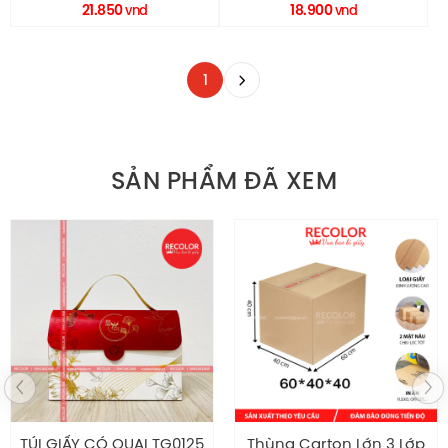
RECOLOR
HCS0033 RECOLOR
21.850
18.900
vnd
vnd
1
SẢN PHẨM ĐÃ XEM
Thùng Carton Lớn 3 Lớp
HỘP CỨNG CAO CẤP RÚT