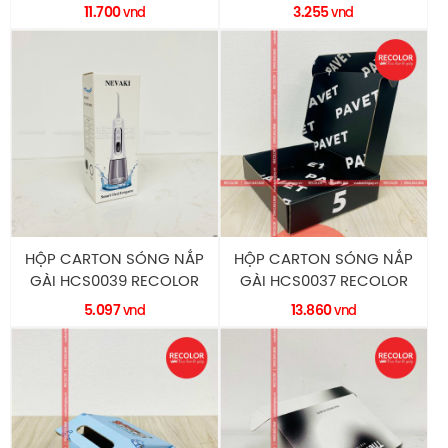
11.700
3.255
vnd
vnd
HỘP CARTON SÓNG NẮP
HỘP CARTON SÓNG NẮP
GÀI HCS0039 RECOLOR
GÀI HCS0037 RECOLOR
5.097
13.860
vnd
vnd