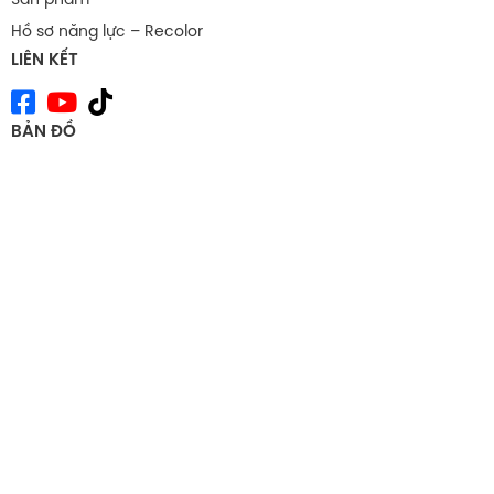
trong nhiều ngành hàng khác nhau. Các lĩnh vực
Hồ sơ năng lực – Recolor
thường ứng dụng carton nắp gài bao gồm
LIÊN KẾT
Mỹ phẩm – spa: Đựng serum, kem dưỡng, set quà nhỏ
Thực phẩm cao cấp: Hộp bánh handmade, hạt dinh
BẢN ĐỒ
dưỡng, trà túi lọc
Đồ thủ công: Nến thơm, xà phòng, đồ trang trí nhỏ
Thời trang phụ kiện: Khăn tay, ví mini, phụ kiện tóc, đồ
lót
Quà tặng sự kiện: Gift Set doanh nghiệp, hộp chương
trình khuyến mãi
Với hộp nắp gài, mỗi sản phẩm trở nên sang trọng và
nổi bật hơn ngay cả khi chưa mở ra.
Cấu tạo và kỹ thuật in hộp
carton nắp gài