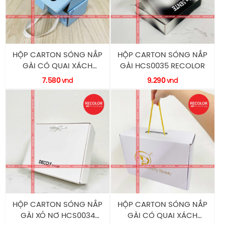
HỘP CARTON SÓNG NẮP
HỘP CARTON SÓNG NẮP
GÀI CÓ QUAI XÁCH
GÀI HCS0035 RECOLOR
HCS0036 RECOLOR
7.580
9.290
vnd
vnd
HỘP CARTON SÓNG NẮP
HỘP CARTON SÓNG NẮP
GÀI XỎ NƠ HCS0034
GÀI CÓ QUAI XÁCH