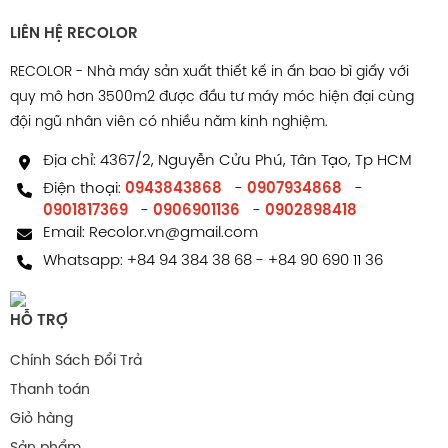
Thao tác mở hộp đẹp: Không cần xé, không lem keo,
LIÊN HỆ RECOLOR
tạo cảm giác cao cấp.
RECOLOR - Nhà máy sản xuất thiết kế in ấn bao bì giấy với
Giữ form tốt: Hộp cứng, không dễ biến dạng khi trưng
quy mô hơn 3500m2 được đầu tư máy móc hiện đại cùng
bày.
đội ngũ nhân viên có nhiều năm kinh nghiệm.
In sắc nét: In offset 4 màu, hiển thị logo, hình ảnh, mã
Địa chỉ: 4367/2, Nguyễn Cửu Phú, Tân Tạo, Tp HCM
QR chuẩn thiết kế.
Tùy biến cao: Có thể dập nổi, ép kim, phủ UV hoặc
Điện thoại:
0943843868
-
0907934868
-
0901817369
-
0906901136
-
0902898418
thêm khay định hình bên trong.
Email:
Recolor.vn@gmail.com
Phù hợp nhiều sản phẩm: Từ mỹ phẩm, thực phẩm
Whatsapp:
+84 94 384 38 68
-
+84 90 690 11 36
đến quà tặng và phụ kiện nhỏ.
Ứng dụng phổ biến trong
HỖ TRỢ
các ngành hàng
Chính Sách Đổi Trả
Thanh toán
Nhờ sự linh hoạt trong cấu trúc và khả năng tùy chỉnh
Giỏ hàng
cao, carton nắp gài ngày càng được sử dụng rộng rãi
Sản phẩm