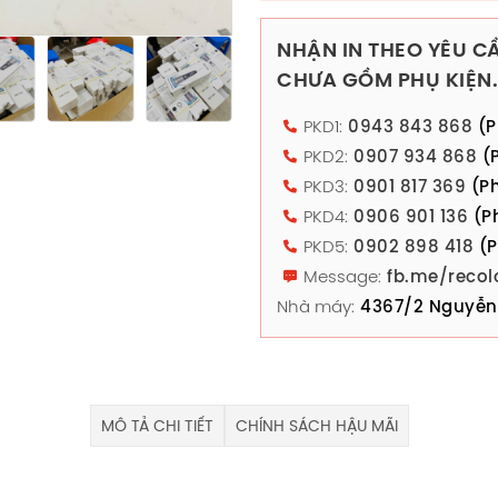
NHẬN IN THEO YÊU CẦ
CHƯA GỒM PHỤ KIỆN.
PKD1:
0943 843 868
(P
PKD2:
0907 934 868
(P
PKD3:
0901 817 369
(Ph
PKD4:
0906 901 136
(P
PKD5:
0902 898 418
(P
Message:
fb.me/recol
Nhà máy:
4367/2 Nguyễn 
MÔ TẢ CHI TIẾT
CHÍNH SÁCH HẬU MÃI