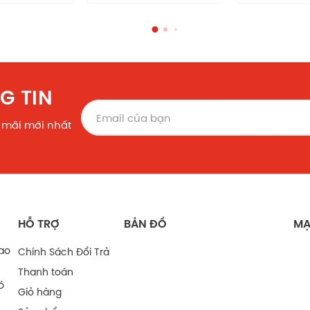
G TIN
 mãi mới nhất
HỖ TRỢ
BẢN ĐỒ
MẠ
bao
Chính Sách Đổi Trả
Thanh toán
ó
Giỏ hàng