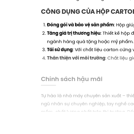
CÔNG DỤNG CỦA HỘP CARTO
: Hộp gi
Đóng gói và bảo vệ sản phẩm
: Thiết kế hộp
Tăng giá trị thương hiệu
ngành hàng quà tặng hoặc mỹ phẩm.
: Với chất liệu carton cứn
Tái sử dụng
: Chất liệu 
Thân thiện với môi trường
Chính sách hậu mãi
Tự hào là nhà máy chuyên sản xuất – thiết
ngũ nhân sự chuyên nghiệp, tay nghề ca
mềm…chất lượng nhất trên thị trường. Đế
MIỄN PHÍ tư vấn
THIẾT KẾ theo yêu cầu