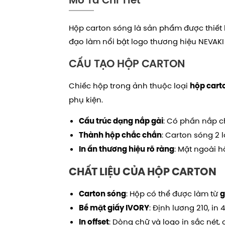
Hộp carton sóng là sản phẩm được thiết k
đạo làm nổi bật logo thương hiệu NEVAKI
CẤU TẠO HỘP CARTON
Chiếc hộp trong ảnh thuộc loại
hộp cart
phụ kiện.
: Có phần nắp c
Cấu trúc dạng nắp gài
: Carton sóng 2 
Thành hộp chắc chắn
: Mặt ngoài 
In ấn thương hiệu rõ ràng
CHẤT LIỆU CỦA HỘP CARTON
: Hộp có thể được làm từ
Carton sóng
g
: Định lương 210, i
Bề mặt giấy IVORY
: Dòng chữ và logo in sắc nét,
In offset