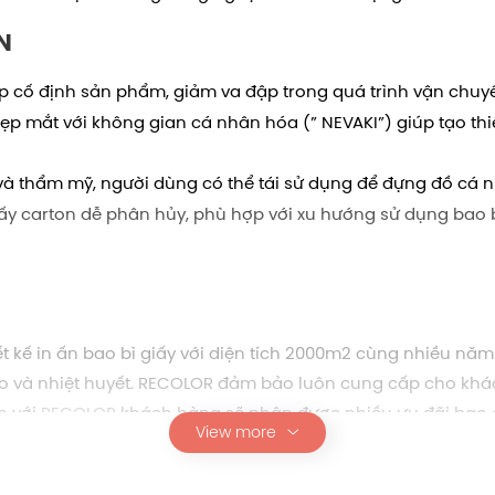
N
úp cố định sản phẩm, giảm va đập trong quá trình vận chuy
 đẹp mắt với không gian cá nhân hóa (” NEVAKI”) giúp tạo th
g và thẩm mỹ, người dùng có thể tái sử dụng để đựng đồ cá 
giấy carton dễ phân hủy, phù hợp với xu hướng sử dụng bao 
 kế in ấn bao bì giấy với diện tích 2000m2 cùng nhiều năm k
o và nhiệt huyết. RECOLOR đảm bảo luôn cung cấp cho khá
n với
RECOLOR
khách hàng sẽ nhận được nhiều ưu đãi bao
View more