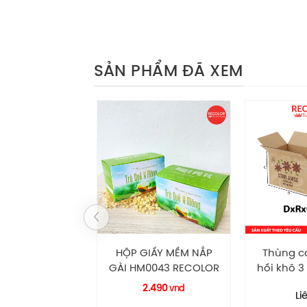
SẢN PHẨM ĐÃ XEM
IẤY MỀM NẮP
Thùng carton đựng
HỘP GIẤ
0043 RECOLOR
hồi khô 3 lớp-TCP020
NẮP GÀ
HM0074
.490
2.1
vnd
Liên hệ