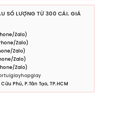
U SỐ LƯỢNG TỪ 300 CÁI. GIÁ
hone/Zalo)
hone/Zalo)
one/Zalo)
hone/Zalo)
hone/Zalo)
ortuigiayhopgiay
Cửu Phú, P.Tân Tạo, TP.HCM