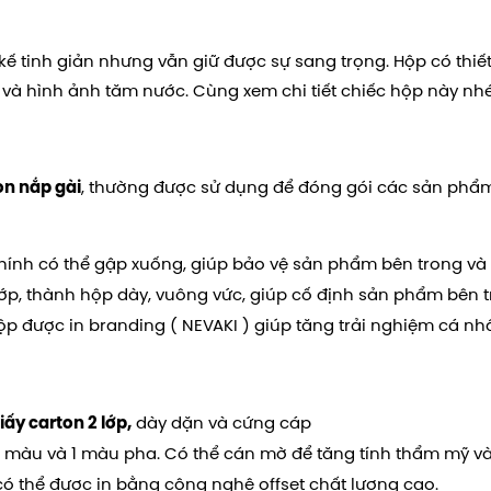
ế tinh giản nhưng vẫn giữ được sự sang trọng. Hộp có thiế
 và hình ảnh tăm nước. Cùng xem chi tiết chiếc hộp này nhé
, thường được sử dụng để đóng gói các sản phẩm
on nắp gài
hính có thể gập xuống, giúp bảo vệ sản phẩm bên trong và
lớp, thành hộp dày, vuông vức, giúp cố định sản phẩm bên t
hộp được in branding ( NEVAKI ) giúp tăng trải nghiệm cá n
dày dặn và cứng cáp
iấy carton 2 lớp,
n 4 màu và 1 màu pha. Có thể cán mờ để tăng tính thẩm mỹ và
 có thể được in bằng công nghệ offset chất lượng cao.