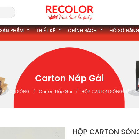
SẢN PHẨM
THIẾT KẾ
CHÍNH SÁCH
HỒ SƠ NĂNG
Carton Nắp Gài
CARTON SÓNG
Carton Nắp Gài
HỘP CARTON SÓNG NẮP GÀ
HỘP CARTON SÓNG