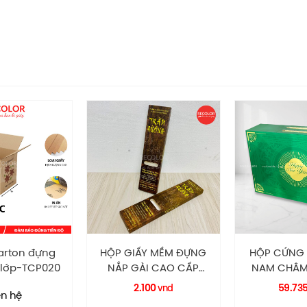
Y MỀM ĐỰNG
HỘP CỨNG CAO CẤP
HỘP GIẤY
I CAO CẤP
NAM CHÂM QUÀ TẾT
GÀI CAO C
 RECOLOR
HC0230 RECOLOR
RECO
00
59.735
4.50
vnd
vnd