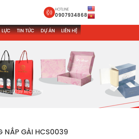
HOTLINE
0907934868
 LỰC
TIN TỨC
DỰ ÁN
LIÊN HỆ
I HCS0039 RECOLOR
 NẮP GÀI HCS0039