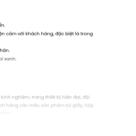
ển.
iện cảm với khách hàng, đặc biệt là trong
nhân.
bì xanh.
inh nghiệm, trang thiết bị hiện đại, đội
ch hàng các mẫu sản phẩm túi giấy, hộp
 gồm: