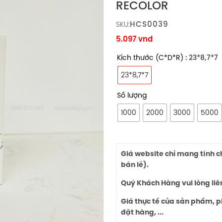
RECOLOR
HCS0039
SKU:
5.097
vnd
Kích thước (C*D*R)
: 23*8,7*7
23*8,7*7
Số lượng
1000
2000
3000
5000
Giá website chỉ mang tính 
bán lẻ).
Quý Khách Hàng vui lòng liê
Giá thực tế của sản phẩm, p
đặt hàng, ...