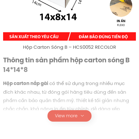
Hộp Carton Sóng B – HCS0052 RECOLOR
Thông tin sản phẩm hộp carton sóng B
14*14*8
có thể sử dụng trong nhiều mục
Hộp carton nắp gài
đích khác nhau, từ đóng gói hàng tiêu dùng đến sản
phẩm cần bảo quản thẩm mỹ. Thiết kế tối giản nhưng
chắc chắn, khả năng in ấn tùy chỉnh, dễ dàng xếp
View more
chồng hoặc lưu trữ là những yếu tố giúp mẫu hộp này
được ưa chuộng.
: Carton
Chất liệu giấy