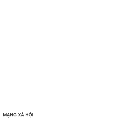
MẠNG XÃ HỘI
Tính ứng dụng hộp carton sóng B 14*14*8
Đóng gói quà tặng, sản phẩm thương