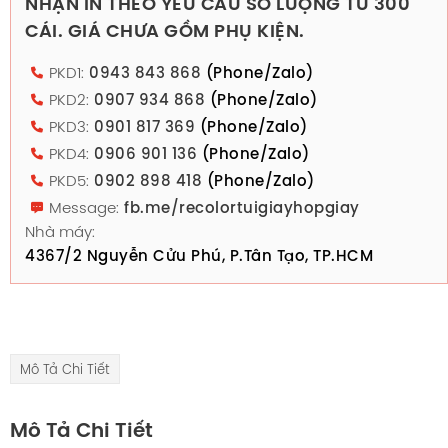
NHẬN IN THEO YÊU CẦU SỐ LƯỢNG TỪ 300
CÁI. GIÁ CHƯA GỒM PHỤ KIỆN.
PKD1:
0943 843 868
(Phone/Zalo)
PKD2:
0907 934 868
(Phone/Zalo)
PKD3:
0901 817 369
(Phone/Zalo)
PKD4:
0906 901 136
(Phone/Zalo)
PKD5:
0902 898 418
(Phone/Zalo)
Message:
fb.me/recolortuigiayhopgiay
Nhà máy:
4367/2 Nguyễn Cửu Phú, P.Tân Tạo, TP.HCM
Mô Tả Chi Tiết
Mô Tả Chi Tiết