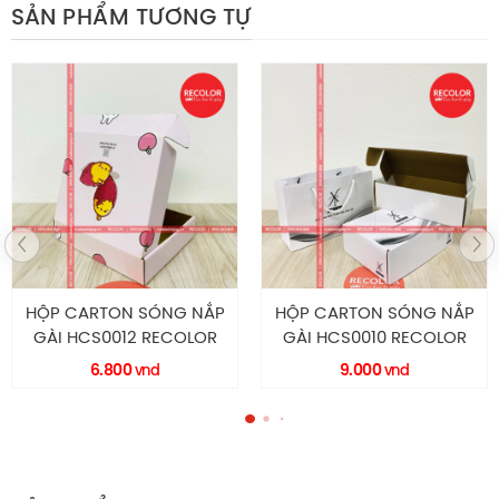
SẢN PHẨM TƯƠNG TỰ
3 lớp, sóng B
Số lớp:
: 14*14*8
Kích thước
Hộp nắp gài
Kiểu dáng:
: in Flexo
Quy cách in ấn
HỘP CARTON SÓNG NẮP
HỘP CARTON SÓNG NẮP
GÀI HCS0010 RECOLOR
GÀI HCS0026 RECOLOR
9.000
33.600
vnd
vnd