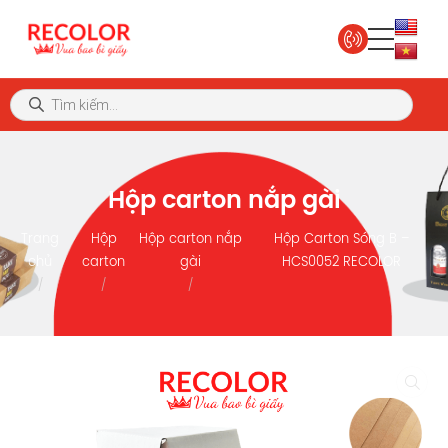
Hộp carton nắp gài
Trang
Hộp
Hộp carton nắp
Hộp Carton Sóng B –
chủ
carton
gài
HCS0052 RECOLOR