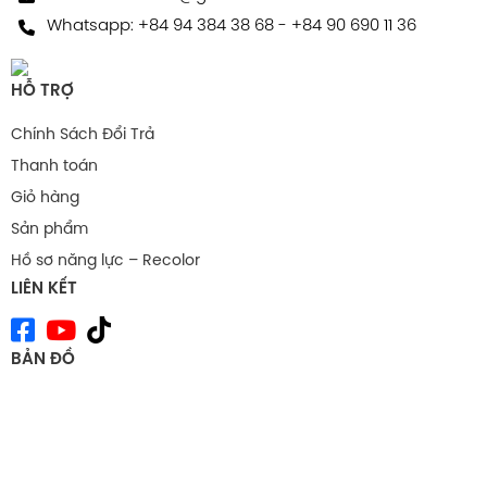
Whatsapp:
+84 94 384 38 68
-
+84 90 690 11 36
HỖ TRỢ
Chính Sách Đổi Trả
Thanh toán
Giỏ hàng
Sản phẩm
Hồ sơ năng lực – Recolor
LIÊN KẾT
Cấu tạo hộp carton sóng B 14*14*8
BẢN ĐỒ
Tính ứng dụng hộp carton sóng B
14*14*8