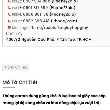
PKD2:
0907 934 868
(Phone/Zalo)
PKD3:
0901 817 369
(Phone/Zalo)
PKD4:
0906 901 136
(Phone/Zalo)
PKD5:
0902 898 418
(Phone/Zalo)
Message:
fb.me/recolortuigiayhopgiay
Nhà máy:
4367/2 Nguyễn Cửu Phú, P.Tân Tạo, TP.HCM
Mô Tả Chi Tiết
Mô Tả Chi Tiết
Thùng carton đựng gừng khô là loại bao bì giấy cao cấp
mang lại độ cứng chắc và khả năng chịu lực vượt trội.