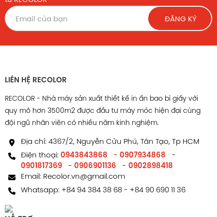
ĐĂNG KÝ
LIÊN HỆ RECOLOR
RECOLOR - Nhà máy sản xuất thiết kế in ấn bao bì giấy với
quy mô hơn 3500m2 được đầu tư máy móc hiện đại cùng
đội ngũ nhân viên có nhiều năm kinh nghiệm.
Địa chỉ: 4367/2, Nguyễn Cửu Phú, Tân Tạo, Tp HCM
Điện thoại:
0943843868
-
0907934868
-
0901817369
-
0906901136
-
0902898418
Email:
Recolor.vn@gmail.com
Whatsapp:
+84 94 384 38 68
-
+84 90 690 11 36