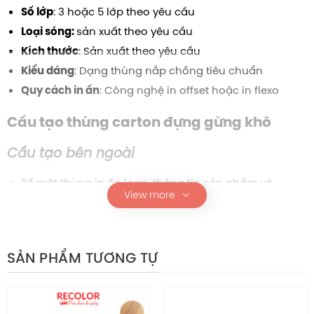
: 3 hoặc 5 lớp theo yêu cầu
Số lớp
sản xuất theo yêu cầu
Loại sóng:
: Sản xuất theo yêu cầu
Kích thước
: Dạng thùng nắp chồng tiêu chuẩn
Kiểu dáng
: Công nghệ in offset hoặc in flexo
Quy cách in ấn
Cấu tạo t
hùng carton đựng gừng khô
Cấu tạo bên ngoài
Bề mặt thùng in ấn logo, thông tin sản phẩm và
View more
hướng dẫn sử dụng, hỗ trợ nhận diện thương hiệu và
marketing.
Nâu 2 mặt, giúp tăng độ bền và tạo cảm
Màu giấy:
SẢN PHẨM TƯƠNG TỰ
giác chuyên nghiệp.
tạo bề mặt cứng, tăng khả năng
Kết cấu sóng BC:
chịu lực, chống va đập và bảo vệ sản phẩm khỏi hư