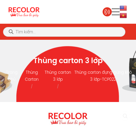
Thùng carton 3 lớp
Trang
Thùng
Thùng carton
Thùng carton đựng gừng khô
chủ
Carton
3 lớp
3 lớp-TCP022