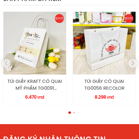
Nếu bạn đang cần tìm đơn vị sản xuất, in ấn bao bì giấy
thì liên hệ ngay RECOLOR để được tư vấn chi tiết, báo giá
hợp lý và nhận thêm nhiều ưu đãi.
Facebook comments
TÚI GIẤY CÓ QUAI
Hộp Carton Nắp Gài
TG0056 RECOLOR
28*21*7 – HC014
8.298
vnd
Liên hệ