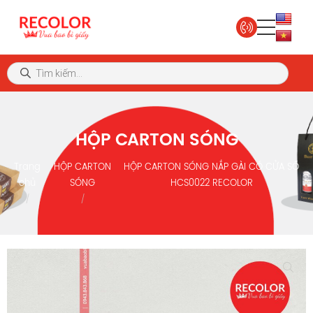
HỘP CARTON SÓNG
Trang
HỘP CARTON
HỘP CARTON SÓNG NẮP GÀI CÓ CỬA SỔ
chủ
SÓNG
HCS0022 RECOLOR