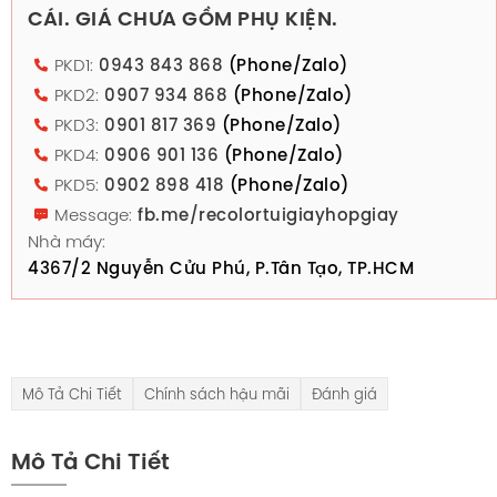
CÁI. GIÁ CHƯA GỒM PHỤ KIỆN.
PKD1:
0943 843 868
(Phone/Zalo)
PKD2:
0907 934 868
(Phone/Zalo)
PKD3:
0901 817 369
(Phone/Zalo)
PKD4:
0906 901 136
(Phone/Zalo)
PKD5:
0902 898 418
(Phone/Zalo)
Message:
fb.me/recolortuigiayhopgiay
Nhà máy:
4367/2 Nguyễn Cửu Phú, P.Tân Tạo, TP.HCM
Mô Tả Chi Tiết
Chính sách hậu mãi
Đánh giá
Mô Tả Chi Tiết