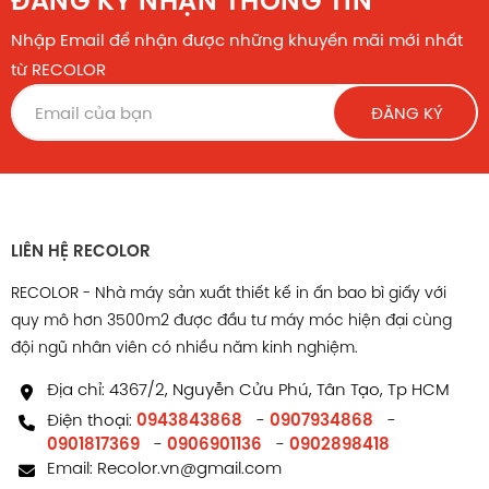
ĐĂNG KÝ NHẬN THÔNG TIN
Nhập Email để nhận được những khuyến mãi mới nhất
từ RECOLOR
ĐĂNG KÝ
LIÊN HỆ RECOLOR
RECOLOR - Nhà máy sản xuất thiết kế in ấn bao bì giấy với
quy mô hơn 3500m2 được đầu tư máy móc hiện đại cùng
đội ngũ nhân viên có nhiều năm kinh nghiệm.
Địa chỉ: 4367/2, Nguyễn Cửu Phú, Tân Tạo, Tp HCM
Điện thoại:
0943843868
-
0907934868
-
0901817369
-
0906901136
-
0902898418
Email:
Recolor.vn@gmail.com