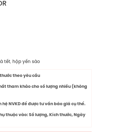
OR
à tết
,
hộp yến sào
thước theo yêu cầu
chất tham khảo cho số lượng nhiều (không
n hệ NVKD để được tư vấn báo giá cụ thể.
hụ thuộc vào: Số lượng, Kích thước, Ngày