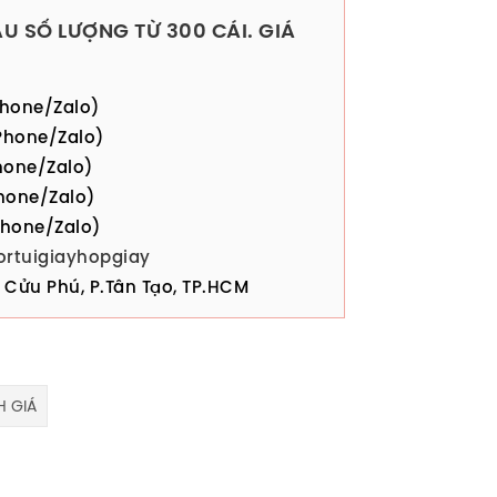
U SỐ LƯỢNG TỪ 300 CÁI. GIÁ
hone/Zalo)
hone/Zalo)
one/Zalo)
hone/Zalo)
hone/Zalo)
ortuigiayhopgiay
Cửu Phú, P.Tân Tạo, TP.HCM
 GIÁ