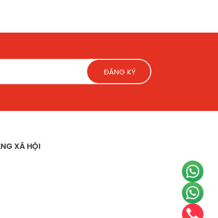
ĐĂNG KÝ
ông chỉ là một món quà sức khỏe, mà còn
NG XÃ HỘI