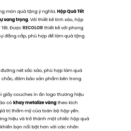
hững món quà tặng ý nghĩa.
Hộp Quà Tết
. Với thiết kế tinh xảo, hộp
ự sang trọng
 Tết. Được
thiết kế với phong
RECOLOR
sự đẳng cấp, phù hợp để làm quà tặng
 đường nét sắc sảo, phù hợp làm quà
bền chắc, đảm bảo sản phẩm bên trong
i giấy couches in ấn logo thương hiệu
sào có
theo kích
khay metalize vàng
á trị thẩm mỹ của toàn bộ hộp yến.
ơng hiệu và trở thành một chiếc hộp quà
 khiến bạn nổi bật hơn với các nhãn