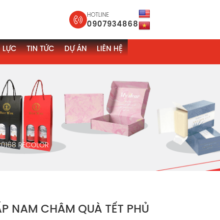
HOTLINE
0907934868
 LỰC
TIN TỨC
DỰ ÁN
LIÊN HỆ
0168 RECOLOR
P NAM CHÂM QUÀ TẾT PHỦ