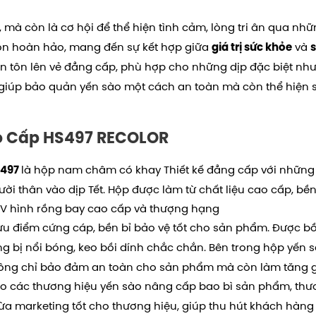
 mà còn là cơ hội để thể hiện tình cảm, lòng tri ân qua n
ọn hoàn hảo, mang đến sự kết hợp giữa
và
giá trị sức khỏe
s
 tôn lên vẻ đẳng cấp, phù hợp cho những dịp đặc biệt như
 giúp bảo quản yến sào một cách an toàn mà còn thể hiện 
o Cấp HS497 RECOLOR
là hộp nam châm có khay Thiết kế đẳng cấp với những
S497
ười thân vào dịp Tết. Hộp được làm từ chất liệu cao cấp, 
UV hình rồng bay cao cấp và thượng hạng
ưu điểm cứng cáp, bền bỉ bảo vệ tốt cho sản phẩm. Được bồ
ng bị nổi bóng, keo bồi dính chắc chắn. Bên trong hộp yến 
ông chỉ bảo đảm an toàn cho sản phẩm mà còn làm tăng gi
ho các thương hiệu yến sào nâng cấp bao bì sản phẩm, thư
ừa marketing tốt cho thương hiệu, giúp thu hút khách hàng