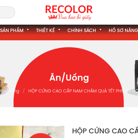
SẢN PHẨM
THIẾT KẾ
CHÍNH SÁCH
HỒ SƠ NĂNG
Ăn/Uống
Ăn/Uống
HỘP CỨNG CAO CẤP NAM CHÂM QUÀ TẾT PHỦ UV HC
HỘP CỨNG CAO CẤ