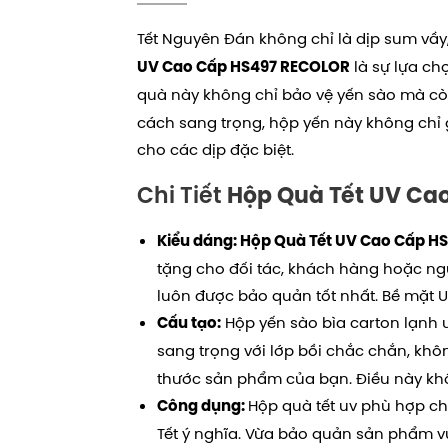
Tết Nguyên Đán không chỉ là dịp sum vầy,
là sự lựa ch
UV Cao Cấp HS497 RECOLOR
quà này không chỉ bảo vệ yến sào mà còn
cách sang trọng, hộp yến này không chỉ
cho các dịp đặc biệt.
Chi Tiết
Hộp Quà Tết UV Ca
Kiểu dáng:
Hộp Quà Tết UV Cao Cấp H
tặng cho đối tác, khách hàng hoặc ng
luôn được bảo quản tốt nhất. Bề mặt 
Hộp yến sào bìa carton lạnh 
Cấu tạo:
sang trọng với lớp bồi chắc chắn, khô
thước sản phẩm của bạn. Điều này kh
Hộp quà tết uv phù hợp c
Công dụng:
Tết ý nghĩa. Vừa bảo quản sản phẩm v