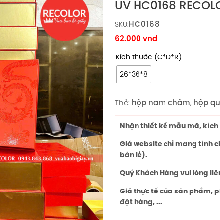
UV HC0168 RECOL
HC0168
SKU:
62.000
vnd
Kích thước (C*D*R)
26*36*8
Thẻ:
hộp nam châm
,
hộp qu
Nhận thiết kế mẫu mã, kích 
Giá website chỉ mang tính 
bán lẻ).
Quý Khách Hàng vui lòng liê
Giá thực tế của sản phẩm, p
đặt hàng, ...