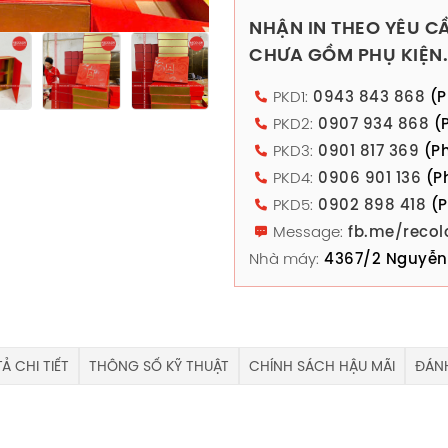
NHẬN IN THEO YÊU CẦ
CHƯA GỒM PHỤ KIỆN.
PKD1:
0943 843 868
(P
PKD2:
0907 934 868
(P
PKD3:
0901 817 369
(Ph
PKD4:
0906 901 136
(P
PKD5:
0902 898 418
(P
Message:
fb.me/recol
Nhà máy:
4367/2 Nguyễn 
Ả CHI TIẾT
THÔNG SỐ KỸ THUẬT
CHÍNH SÁCH HẬU MÃI
ĐÁNH