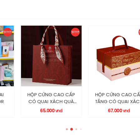
G CAO CẤP
HỘP CỨNG CAO CẤP
HỘP CỨNG
 XÁCH QUÀ
TẦNG CÓ QUAI XÁCH
TRUNG THU
 HC0030
HC0044 RECOLOR
HC0003 
000
67.000
80.06
vnd
vnd
COLOR