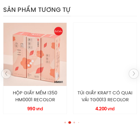
SẢN PHẨM TƯƠNG TỰ
Hộp cứng HC040
Thông Số Kỹ Thuật
HỘP GIẤY MỀM I350
TÚI GIẤY KRAFT CÓ QUAI
HM0001 RECOLOR
VẢI TG0013 RECOLOR
990
4.200
vnd
vnd