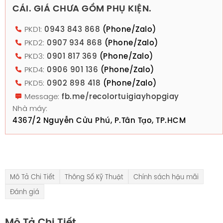
CÁI. GIÁ CHƯA GỒM PHỤ KIỆN.
PKD1:
0943 843 868
(Phone/Zalo)
PKD2:
0907 934 868
(Phone/Zalo)
PKD3:
0901 817 369
(Phone/Zalo)
PKD4:
0906 901 136
(Phone/Zalo)
PKD5:
0902 898 418
(Phone/Zalo)
Message:
fb.me/recolortuigiayhopgiay
Nhà máy:
4367/2 Nguyễn Cửu Phú, P.Tân Tạo, TP.HCM
Mô Tả Chi Tiết
Thông Số Kỹ Thuật
Chính sách hậu mãi
Đánh giá
Mô Tả Chi Tiết