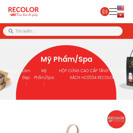
Mỹ Phẩm/Spa
Trang
Làm
Mỹ
HỘP CỨNG CAO CẤP TẦNG CÓ QUAI
chủ
Đẹp
Phẩm/Spa
XÁCH HC0034 RECOLOR