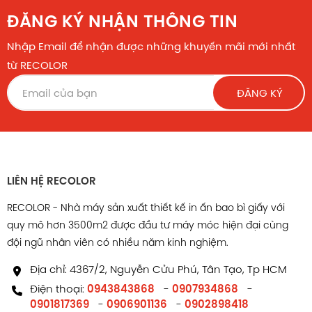
THIẾT KẾ theo yêu cầu
ĐĂNG KÝ NHẬN THÔNG TIN
FREESHIP khu vực Thành phố Hồ Chí Minh
Nhập Email để nhận được những khuyến mãi mới nhất
CHIẾT KHẤU CAO cho đơn hàng số lượng lớn
từ RECOLOR
Nếu bạn đang cần tìm đơn vị sản xuất, in ấn bao bì giấy
ĐĂNG KÝ
thì liên hệ ngay RECOLOR để được tư vấn chi tiết, báo giá
hợp lý và nhận thêm nhiều ưu đãi.
Facebook comments
LIÊN HỆ RECOLOR
RECOLOR - Nhà máy sản xuất thiết kế in ấn bao bì giấy với
quy mô hơn 3500m2 được đầu tư máy móc hiện đại cùng
đội ngũ nhân viên có nhiều năm kinh nghiệm.
Địa chỉ: 4367/2, Nguyễn Cửu Phú, Tân Tạo, Tp HCM
Điện thoại:
0943843868
-
0907934868
-
0901817369
-
0906901136
-
0902898418