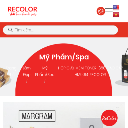
Mỹ Phẩm/Spa
Trang
Làm
Mỹ
HỘP GIẤY MỀM TONER I350 CAO CẤP
chủ
Đẹp
Phẩm/Spa
HM0014 RECOLOR