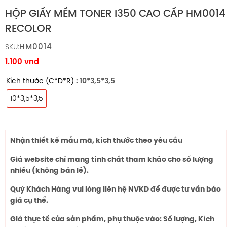
HỘP GIẤY MỀM TONER I350 CAO CẤP HM0014
RECOLOR
HM0014
SKU:
1.100
vnd
Kích thước (C*D*R)
: 10*3,5*3,5
10*3,5*3,5
Nhận thiết kế mẫu mã, kích thước theo yêu cầu
Giá website chỉ mang tính chất tham khảo cho số lượng
nhiều (không bán lẻ).
Quý Khách Hàng vui lòng liên hệ NVKD để được tư vấn báo
giá cụ thể.
Giá thực tế của sản phẩm, phụ thuộc vào: Số lượng, Kích