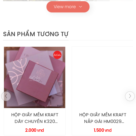
View more
SẢN PHẨM TƯƠNG TỰ
Hộp giấy toner MP008
Thông Số Kỹ Thuật
HỘP GIẤY MỀM KRAFT
HỘP GIẤY MỀM KRAFT
DÂY CHUYỀN K320
NẮP GÀI HM0029
Chi tiết
Mô tả
HM0016 RECOLOR
RECOLOR
2.000
1.500
vnd
vnd