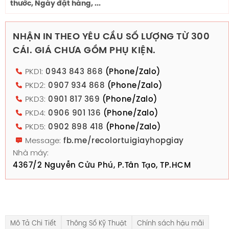
thước, Ngày đặt hàng, ...
NHẬN IN THEO YÊU CẦU SỐ LƯỢNG TỪ 300
CÁI. GIÁ CHƯA GỒM PHỤ KIỆN.
PKD1:
0943 843 868
(Phone/Zalo)
PKD2:
0907 934 868
(Phone/Zalo)
PKD3:
0901 817 369
(Phone/Zalo)
PKD4:
0906 901 136
(Phone/Zalo)
PKD5:
0902 898 418
(Phone/Zalo)
Message:
fb.me/recolortuigiayhopgiay
Nhà máy:
4367/2 Nguyễn Cửu Phú, P.Tân Tạo, TP.HCM
Mô Tả Chi Tiết
Thông Số Kỹ Thuật
Chính sách hậu mãi