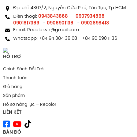
Địa chỉ: 4367/2, Nguyễn Cửu Phú, Tân Tạo, Tp HCM
Facebook comments
Điện thoại:
0943843868
-
0907934868
-
0901817369
-
0906901136
-
0902898418
Email:
Recolor.vn@gmail.com
Whatsapp:
+84 94 384 38 68
-
+84 90 690 11 36
HỖ TRỢ
Chính Sách Đổi Trả
Thanh toán
Giỏ hàng
Sản phẩm
Hồ sơ năng lực – Recolor
LIÊN KẾT
BẢN ĐỒ