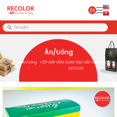
Ăn/Uống
Trang chủ
Ăn/Uống
HỘP GIẤY MỀM ĐỰNG GẠO NẮP GÀI HM0030
RECOLOR