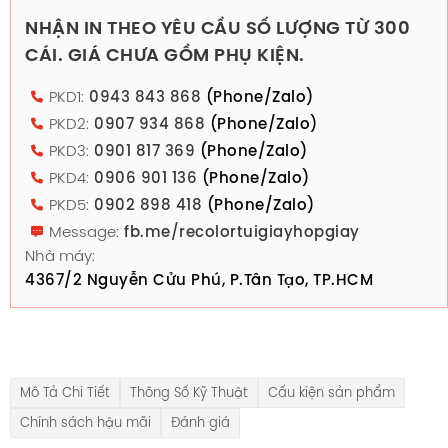
NHẬN IN THEO YÊU CẦU SỐ LƯỢNG TỪ 300
CÁI. GIÁ CHƯA GỒM PHỤ KIỆN.
PKD1:
0943 843 868
(Phone/Zalo)
PKD2:
0907 934 868
(Phone/Zalo)
PKD3:
0901 817 369
(Phone/Zalo)
PKD4:
0906 901 136
(Phone/Zalo)
PKD5:
0902 898 418
(Phone/Zalo)
Message:
fb.me/recolortuigiayhopgiay
Nhà máy:
4367/2 Nguyễn Cửu Phú, P.Tân Tạo, TP.HCM
Mô Tả Chi Tiết
Thông Số Kỹ Thuật
Cấu kiện sản phẩm
Chính sách hậu mãi
Đánh giá