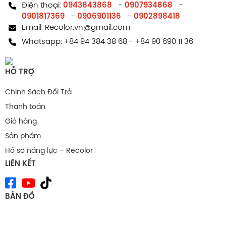
Điện thoại:
0943843868
-
0907934868
-
0901817369
-
0906901136
-
0902898418
Email:
Recolor.vn@gmail.com
Whatsapp:
+84 94 384 38 68
-
+84 90 690 11 36
HỖ TRỢ
Chính Sách Đổi Trả
Thanh toán
Giỏ hàng
Sản phẩm
Hồ sơ năng lực – Recolor
LIÊN KẾT
BẢN ĐỒ