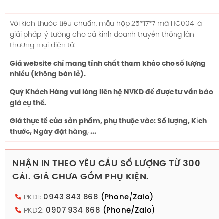
Với kích thước tiêu chuẩn, mẫu hộp
25*17*7
mã HC004 là
giải pháp lý tưởng cho cả kinh doanh truyền thống lẫn
thương mại điện tử.
Giá website chỉ mang tính chất tham khảo cho số lượng
nhiều (không bán lẻ).
Quý Khách Hàng vui lòng liên hệ NVKD để được tư vấn báo
giá cụ thể.
Giá thực tế của sản phẩm, phụ thuộc vào: Số lượng, Kích
thước, Ngày đặt hàng, ...
NHẬN IN THEO YÊU CẦU SỐ LƯỢNG TỪ 300
CÁI. GIÁ CHƯA GỒM PHỤ KIỆN.
PKD1:
0943 843 868
(Phone/Zalo)
PKD2:
0907 934 868
(Phone/Zalo)