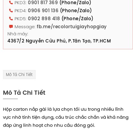
PKD3:
0901 817 369
(Phone/Zalo)
PKD4:
0906 901 136
(Phone/Zalo)
PKD5:
0902 898 418
(Phone/Zalo)
Message:
fb.me/recolortuigiayhopgiay
Nhà máy:
4367/2 Nguyễn Cửu Phú, P.Tân Tạo, TP.HCM
Mô Tả Chi Tiết
Mô Tả Chi Tiết
Hộp carton nắp gài là lựa chọn tối ưu trong nhiều lĩnh
vực nhờ tính tiện dụng, cấu trúc chắc chắn và khả năng
đáp ứng linh hoạt cho nhu cầu đóng gói.