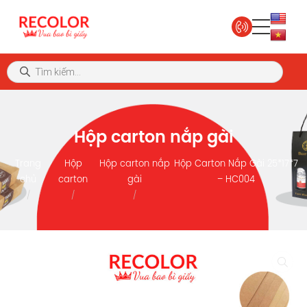
Hộp carton nắp gài
Trang
Hộp
Hộp carton nắp
Hộp Carton Nắp Gài 25*17*7
chủ
carton
gài
– HC004