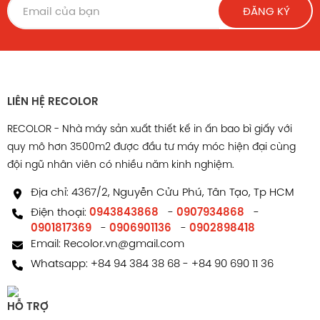
ĐĂNG KÝ
đến các phương án logistics lớn hơn như xe tải, máy
bay.
Trong đóng gói quà tặng
Với hình thức thanh lịch, mẫu hộp nắp gài có thể được
LIÊN HỆ RECOLOR
sử dụng như hộp quà doanh nghiệp, quà tặng khách
RECOLOR - Nhà máy sản xuất thiết kế in ấn bao bì giấy với
hàng hoặc sản phẩm sự kiện.
quy mô hơn 3500m2 được đầu tư máy móc hiện đại cùng
đội ngũ nhân viên có nhiều năm kinh nghiệm.
Việc phối hợp in màu, dán sticker hoặc dùng giấy bọc
ngoài sẽ tăng thêm sự sang trọng và giá trị cảm nhận.
Địa chỉ: 4367/2, Nguyễn Cửu Phú, Tân Tạo, Tp HCM
Điện thoại:
0943843868
-
0907934868
-
Trong ngành thời trang, quần áo
0901817369
-
0906901136
-
0902898418
Email:
Recolor.vn@gmail.com
Hộp carton phù hợp với các sản phẩm thời trang như
Whatsapp:
+84 94 384 38 68
-
+84 90 690 11 36
khăn quàng, áo thun, phụ kiện, túi xách nhỏ hoặc đồ
trang sức.
HỖ TRỢ
Khả năng in logo trên nền trắng hoặc nâu tạo cảm giác