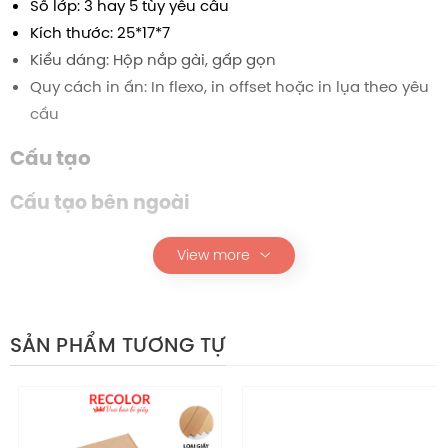
Số lớp: 3 hay 5 tùy yêu cầu
Kích thước:
25*17*7
Kiểu dáng: Hộp nắp gài, gấp gọn
Quy cách in ấn: In flexo, in offset hoặc in lụa theo yêu
cầu
Cấu tạo
Cấu tạo bên ngoài
Bên ngoài hộp được thiết kế dạng nắp gài có khớp gấp
View more
chặt, không cần băng keo.
Các đường rãnh bế được thực hiện chính xác giúp gấp
lắp nhanh chóng, giữ phom đẹp và đều.
SẢN PHẨM TƯƠNG TỰ
Bề mặt giấy phù hợp cho nhiều kỹ thuật in, đảm bảo khả
năng thể hiện hình ảnh, logo thương hiệu rõ nét.
Cấu tạo bên trong