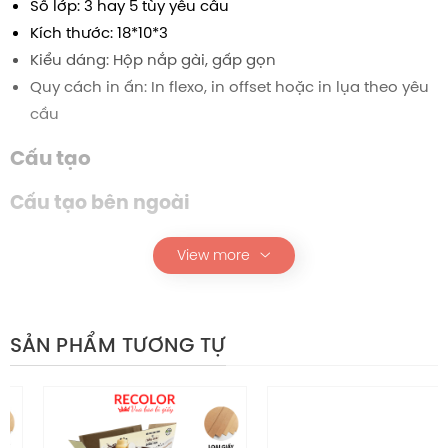
Số lớp: 3 hay 5 tùy yêu cầu
Kích thước:
18*10*3
Kiểu dáng: Hộp nắp gài, gấp gọn
Quy cách in ấn: In flexo, in offset hoặc in lụa theo yêu
cầu
Cấu tạo
Cấu tạo bên ngoài
Bên ngoài hộp được thiết kế dạng nắp gài có khớp gấp
View more
chặt, không cần băng keo.
Các đường rãnh bế được thực hiện chính xác giúp gấp
lắp nhanh chóng, giữ phom đẹp và đều.
SẢN PHẨM TƯƠNG TỰ
Bề mặt giấy phù hợp cho nhiều kỹ thuật in, đảm bảo khả
năng thể hiện hình ảnh, logo thương hiệu rõ nét.
Cấu tạo bên trong