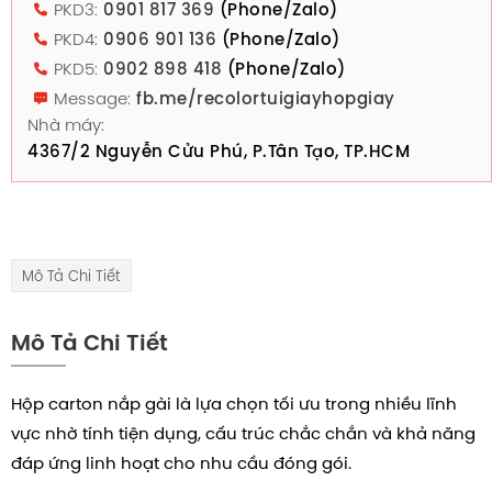
PKD3:
0901 817 369
(Phone/Zalo)
PKD4:
0906 901 136
(Phone/Zalo)
PKD5:
0902 898 418
(Phone/Zalo)
Message:
fb.me/recolortuigiayhopgiay
Nhà máy:
4367/2 Nguyễn Cửu Phú, P.Tân Tạo, TP.HCM
Mô Tả Chi Tiết
Mô Tả Chi Tiết
Hộp carton nắp gài là lựa chọn tối ưu trong nhiều lĩnh
vực nhờ tính tiện dụng, cấu trúc chắc chắn và khả năng
đáp ứng linh hoạt cho nhu cầu đóng gói.