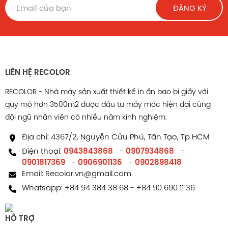
ĐĂNG KÝ
đến các phương án logistics lớn hơn như xe tải, máy
bay.
Trong đóng gói quà tặng
Với hình thức thanh lịch, mẫu hộp nắp gài có thể được
LIÊN HỆ RECOLOR
sử dụng như hộp quà doanh nghiệp, quà tặng khách
RECOLOR - Nhà máy sản xuất thiết kế in ấn bao bì giấy với
hàng hoặc sản phẩm sự kiện.
quy mô hơn 3500m2 được đầu tư máy móc hiện đại cùng
đội ngũ nhân viên có nhiều năm kinh nghiệm.
Việc phối hợp in màu, dán sticker hoặc dùng giấy bọc
ngoài sẽ tăng thêm sự sang trọng và giá trị cảm nhận.
Địa chỉ: 4367/2, Nguyễn Cửu Phú, Tân Tạo, Tp HCM
Điện thoại:
0943843868
-
0907934868
-
Trong ngành thời trang, quần áo
0901817369
-
0906901136
-
0902898418
Email:
Recolor.vn@gmail.com
Hộp carton phù hợp với các sản phẩm thời trang như
Whatsapp:
+84 94 384 38 68
-
+84 90 690 11 36
khăn quàng, áo thun, phụ kiện, túi xách nhỏ hoặc đồ
trang sức.
HỖ TRỢ
Khả năng in logo trên nền trắng hoặc nâu tạo cảm giác