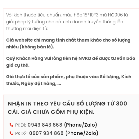
Với kích thước tiêu chuẩn, mẫu hộp
18*10*3
mã HC006 là
giải pháp lý tưởng cho cả kinh doanh truyền thống lẫn
thương mại điện tử.
Giá website chỉ mang tính chất tham khảo cho số lượng
nhiều (không bán lẻ).
Quý Khách Hàng vui lòng liên hệ NVKD để được tư vấn báo
giá cụ thể.
Giá thực tế của sản phẩm, phụ thuộc vào: Số lượng, Kích
thước, Ngày đặt hàng, ...
NHẬN IN THEO YÊU CẦU SỐ LƯỢNG TỪ 300
CÁI. GIÁ CHƯA GỒM PHỤ KIỆN.
PKD1:
0943 843 868
(Phone/Zalo)
PKD2:
0907 934 868
(Phone/Zalo)