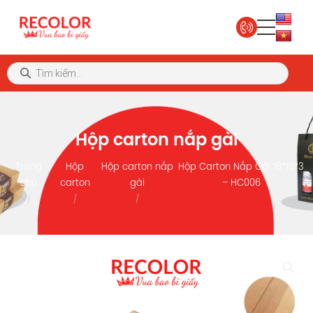
Hộp carton nắp gài
Trang
Hộp
Hộp carton nắp
Hộp Carton Nắp Gài 18*10*3
chủ
carton
gài
– HC006