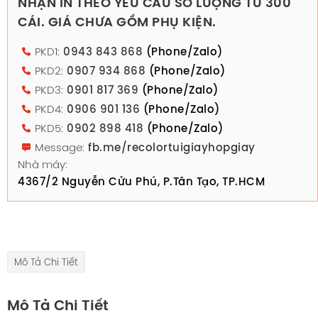
NHẬN IN THEO YÊU CẦU SỐ LƯỢNG TỪ 300
CÁI. GIÁ CHƯA GỒM PHỤ KIỆN.
PKD1:
0943 843 868
(Phone/Zalo)
PKD2:
0907 934 868
(Phone/Zalo)
PKD3:
0901 817 369
(Phone/Zalo)
PKD4:
0906 901 136
(Phone/Zalo)
PKD5:
0902 898 418
(Phone/Zalo)
Message:
fb.me/recolortuigiayhopgiay
Nhà máy:
4367/2 Nguyễn Cửu Phú, P.Tân Tạo, TP.HCM
Mô Tả Chi Tiết
Mô Tả Chi Tiết