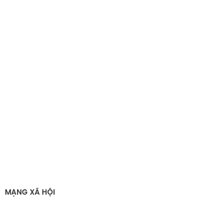
Tính ứng dụng hộp carton sóng E 16*14*6
MẠNG XÃ HỘI
Đóng gói quà tặng, sản phẩm thương
hiệu