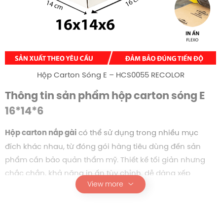
Hộp Carton Sóng E – HCS0055 RECOLOR
Thông tin sản phẩm hộp carton sóng E
16*14*6
có thể sử dụng trong nhiều mục
Hộp carton nắp gài
đích khác nhau, từ đóng gói hàng tiêu dùng đến sản
phẩm cần bảo quản thẩm mỹ. Thiết kế tối giản nhưng
chắc chắn, khả năng in ấn tùy chỉnh, dễ dàng xếp
View more
chồng hoặc lưu trữ là những yếu tố giúp mẫu hộp này
được ưa chuộng.