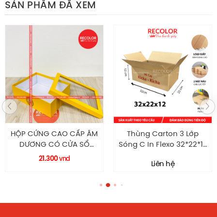
SẢN PHẨM ĐÃ XEM
: Carton trắng
Chất liệu giấy
3 lớp, sóng E
Số lớp:
: 16*14*6
Kích thước
Hộp nắp gài
Kiểu dáng:
: in Flexo
Quy cách in ấn
Cấu tạo hộp carton sóng E 16*14*6
HỘP CỨNG CAO CẤP ÂM
Thùng Carton 3 Lớp
DƯƠNG CÓ CỬA SỔ
Sóng C In Flexo 32*22*12
HC0108 RECOLOR
– TCP045
21.300
vnd
Liên hệ