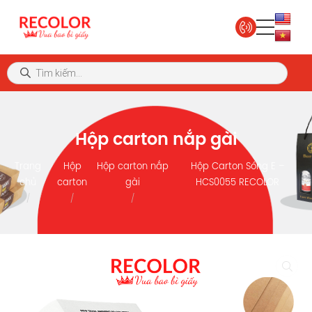
Hộp carton nắp gài
Trang
Hộp
Hộp carton nắp
Hộp Carton Sóng E –
chủ
carton
gài
HCS0055 RECOLOR