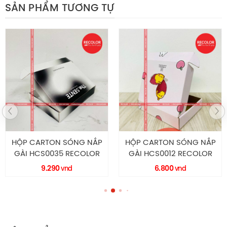
SẢN PHẨM TƯƠNG TỰ
HỘP CARTON SÓNG NẮP
HỘP CARTON SÓNG NẮP
GÀI HCS0035 RECOLOR
GÀI HCS0012 RECOLOR
9.290
6.800
vnd
vnd
Thông tin sản phẩm hộp carton sóng E 16*14*6