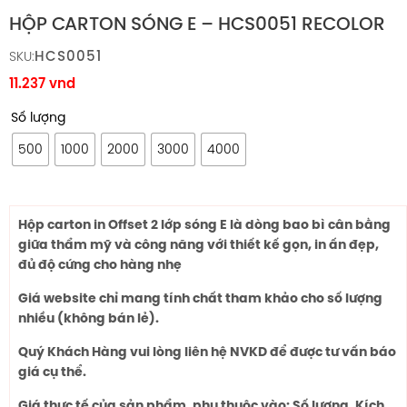
HỘP CARTON SÓNG E – HCS0051 RECOLOR
HCS0051
SKU:
11.237
vnd
Số lượng
500
1000
2000
3000
4000
Hộp carton in Offset 2 lớp sóng E là dòng bao bì cân bằng
giữa thẩm mỹ và công năng với thiết kế gọn, in ấn đẹp,
đủ độ cứng cho hàng nhẹ
Giá website chỉ mang tính chất tham khảo cho số lượng
nhiều (không bán lẻ).
Quý Khách Hàng vui lòng liên hệ NVKD để được tư vấn báo
giá cụ thể.
Giá thực tế của sản phẩm, phụ thuộc vào: Số lượng, Kích