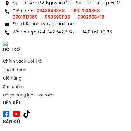
Địa chỉ: 4367/2, Nguyễn Cửu Phú, Tân Tạo, Tp HCM
Điện thoại:
0943843868
-
0907934868
-
0901817369
-
0906901136
-
0902898418
Email:
Recolor.vn@gmail.com
Whatsapp:
+84 94 384 38 68
-
+84 90 690 11 36
HỖ TRỢ
Chính Sách Đổi Trả
Thanh toán
Giỏ hàng
Sản phẩm
Cấu tạo hộp carton sóng E 30*20*8
Hồ sơ năng lực – Recolor
LIÊN KẾT
Tính ứng dụng hộp carton sóng E
30*20*8
BẢN ĐỒ