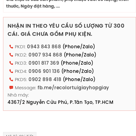
thước, Ngày đặt hàng, ...
NHẬN IN THEO YÊU CẦU SỐ LƯỢNG TỪ 300
CÁI. GIÁ CHƯA GỒM PHỤ KIỆN.
PKD1:
0943 843 868
(Phone/Zalo)
PKD2:
0907 934 868
(Phone/Zalo)
PKD3:
0901 817 369
(Phone/Zalo)
PKD4:
0906 901 136
(Phone/Zalo)
PKD5:
0902 898 418
(Phone/Zalo)
Message:
fb.me/recolortuigiayhopgiay
Nhà máy:
4367/2 Nguyễn Cửu Phú, P.Tân Tạo, TP.HCM