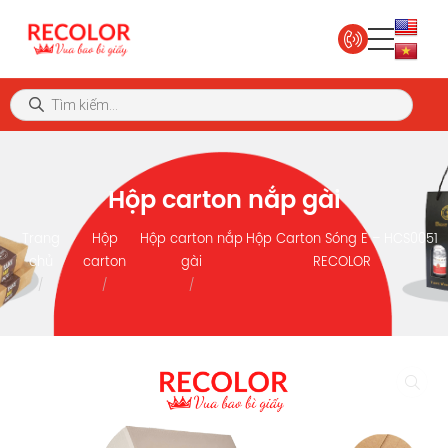
Hộp carton nắp gài
Trang
Hộp
Hộp carton nắp
Hộp Carton Sóng E – HCS0051
chủ
carton
gài
RECOLOR