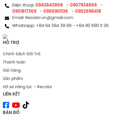
Điện thoại:
0943843868
-
0907934868
-
0901817369
-
0906901136
-
0902898418
Email:
Recolor.vn@gmail.com
Whatsapp:
+84 94 384 38 68
-
+84 90 690 11 36
HỖ TRỢ
Chính Sách Đổi Trả
Thanh toán
Giỏ hàng
Sản phẩm
Hồ sơ năng lực – Recolor
LIÊN KẾT
BẢN ĐỒ