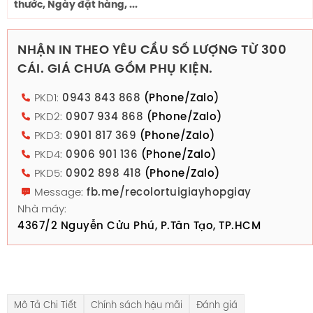
thước, Ngày đặt hàng, ...
NHẬN IN THEO YÊU CẦU SỐ LƯỢNG TỪ 300
CÁI. GIÁ CHƯA GỒM PHỤ KIỆN.
PKD1:
0943 843 868
(Phone/Zalo)
PKD2:
0907 934 868
(Phone/Zalo)
PKD3:
0901 817 369
(Phone/Zalo)
PKD4:
0906 901 136
(Phone/Zalo)
PKD5:
0902 898 418
(Phone/Zalo)
Message:
fb.me/recolortuigiayhopgiay
Nhà máy:
4367/2 Nguyễn Cửu Phú, P.Tân Tạo, TP.HCM
Mô Tả Chi Tiết
Chính sách hậu mãi
Đánh giá