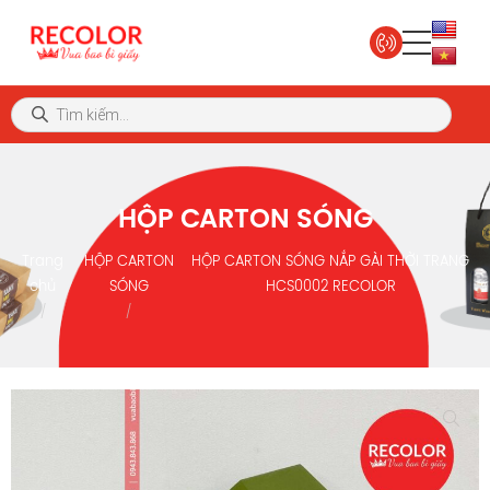
HỘP CARTON SÓNG
Trang
HỘP CARTON
HỘP CARTON SÓNG NẮP GÀI THỜI TRANG
chủ
SÓNG
HCS0002 RECOLOR