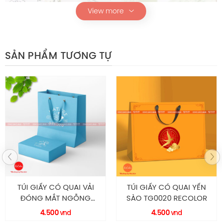
View more
SẢN PHẨM TƯƠNG TỰ
Túi giấy HS162
Thông Số Kỹ Thuật
Chi tiết
Mô tả
HS162
Mã sản phẩm
TÚI GIẤY CÓ QUAI VẢI
TÚI GIẤY CÓ QUAI YẾN
ĐÓNG MẮT NGỖNG
SÀO TG0020 RECOLOR
Túi chữ nhật dọc
Kiểu dáng
TG0022 RECOLOR
4.500
4.500
vnd
vnd
Quai
Quai ruy băng lụa