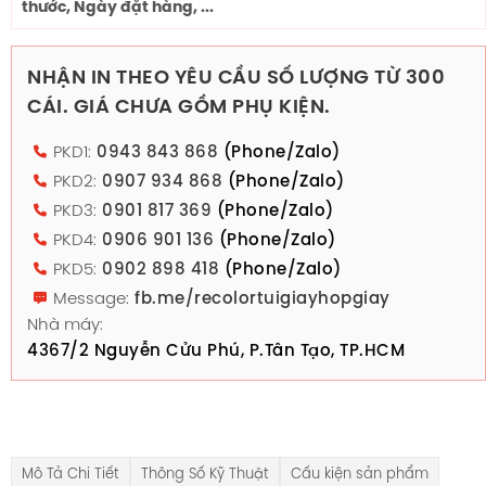
thước, Ngày đặt hàng, ...
NHẬN IN THEO YÊU CẦU SỐ LƯỢNG TỪ 300
CÁI. GIÁ CHƯA GỒM PHỤ KIỆN.
PKD1:
0943 843 868
(Phone/Zalo)
PKD2:
0907 934 868
(Phone/Zalo)
PKD3:
0901 817 369
(Phone/Zalo)
PKD4:
0906 901 136
(Phone/Zalo)
PKD5:
0902 898 418
(Phone/Zalo)
Message:
fb.me/recolortuigiayhopgiay
Nhà máy:
4367/2 Nguyễn Cửu Phú, P.Tân Tạo, TP.HCM
Mô Tả Chi Tiết
Thông Số Kỹ Thuật
Cấu kiện sản phẩm