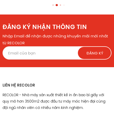
ĐĂNG KÝ NHẬN THÔNG TIN
Nhập Email để nhận được những khuyến mãi mới nhất
từ RECOLOR
ĐĂNG KÝ
LIÊN HỆ RECOLOR
RECOLOR - Nhà máy sản xuất thiết kế in ấn bao bì giấy với
Túi giấy HS162
quy mô hơn 3500m2 được đầu tư máy móc hiện đại cùng
Chính sách hậu mãi
đội ngũ nhân viên có nhiều năm kinh nghiệm.