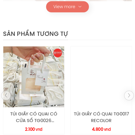
View more
SẢN PHẨM TƯƠNG TỰ
Túi Giấy TG014
Thông Số Kỹ Thuật
TÚI GIẤY CÓ QUAI CÓ
TÚI GIẤY CÓ QUAI TG0017
CỬA SỔ TG0026
RECOLOR
Chi tiết
Mô tả
RECOLOR
2.100
4.800
vnd
vnd
TG016
Mã sản phẩm