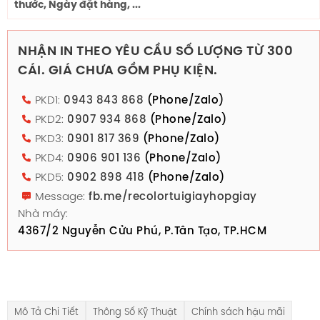
thước, Ngày đặt hàng, ...
NHẬN IN THEO YÊU CẦU SỐ LƯỢNG TỪ 300
CÁI. GIÁ CHƯA GỒM PHỤ KIỆN.
PKD1:
0943 843 868
(Phone/Zalo)
PKD2:
0907 934 868
(Phone/Zalo)
PKD3:
0901 817 369
(Phone/Zalo)
PKD4:
0906 901 136
(Phone/Zalo)
PKD5:
0902 898 418
(Phone/Zalo)
Message:
fb.me/recolortuigiayhopgiay
Nhà máy:
4367/2 Nguyễn Cửu Phú, P.Tân Tạo, TP.HCM
Mô Tả Chi Tiết
Thông Số Kỹ Thuật
Chính sách hậu mãi