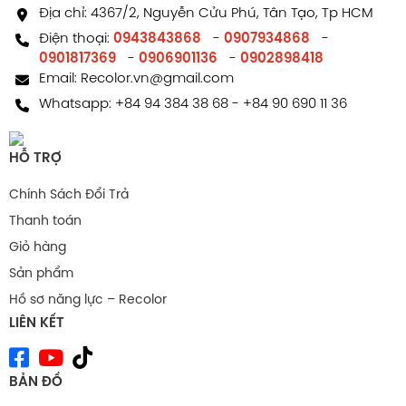
Địa chỉ: 4367/2, Nguyễn Cửu Phú, Tân Tạo, Tp HCM
Facebook comments
Điện thoại:
0943843868
-
0907934868
-
0901817369
-
0906901136
-
0902898418
Email:
Recolor.vn@gmail.com
Whatsapp:
+84 94 384 38 68
-
+84 90 690 11 36
HỖ TRỢ
Chính Sách Đổi Trả
Thanh toán
Giỏ hàng
Sản phẩm
Hồ sơ năng lực – Recolor
LIÊN KẾT
BẢN ĐỒ