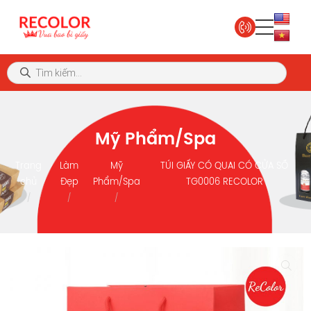
Mỹ Phẩm/Spa
Trang
Làm
Mỹ
TÚI GIẤY CÓ QUAI CÓ CỬA SỔ
chủ
Đẹp
Phẩm/Spa
TG0006 RECOLOR