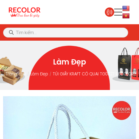
Làm Đẹp
Trang chủ
Làm Đẹp
TÚI GIẤY KRAFT CÓ QUAI TG0027 RECOLOR