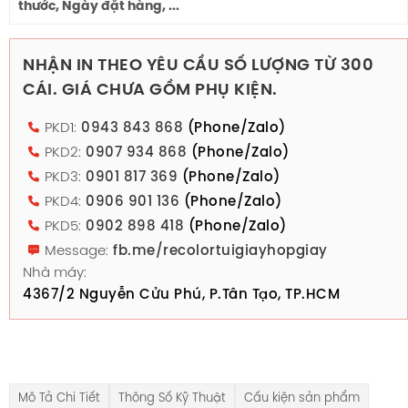
thước, Ngày đặt hàng, ...
NHẬN IN THEO YÊU CẦU SỐ LƯỢNG TỪ 300
CÁI. GIÁ CHƯA GỒM PHỤ KIỆN.
PKD1:
0943 843 868
(Phone/Zalo)
PKD2:
0907 934 868
(Phone/Zalo)
PKD3:
0901 817 369
(Phone/Zalo)
PKD4:
0906 901 136
(Phone/Zalo)
PKD5:
0902 898 418
(Phone/Zalo)
Message:
fb.me/recolortuigiayhopgiay
Nhà máy:
4367/2 Nguyễn Cửu Phú, P.Tân Tạo, TP.HCM
Mô Tả Chi Tiết
Thông Số Kỹ Thuật
Cấu kiện sản phẩm