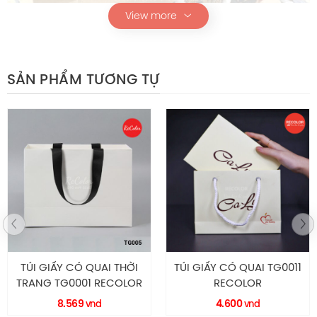
View more
SẢN PHẨM TƯƠNG TỰ
Túi giấy HS023
Thông Số Kỹ Thuật
TÚI GIẤY CÓ QUAI THỜI
TÚI GIẤY CÓ QUAI TG0011
Chi tiết
Mô tả
TRANG TG0001 RECOLOR
RECOLOR
8.569
4.600
vnd
vnd
HS023
Mã sản phẩm