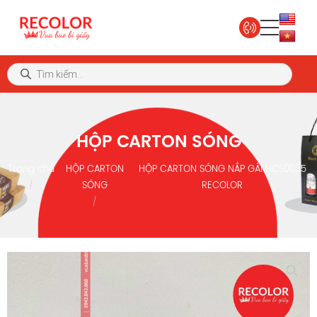
HỘP CARTON SÓNG
Trang chủ
HỘP CARTON
HỘP CARTON SÓNG NẮP GÀI HCS0035
SÓNG
RECOLOR