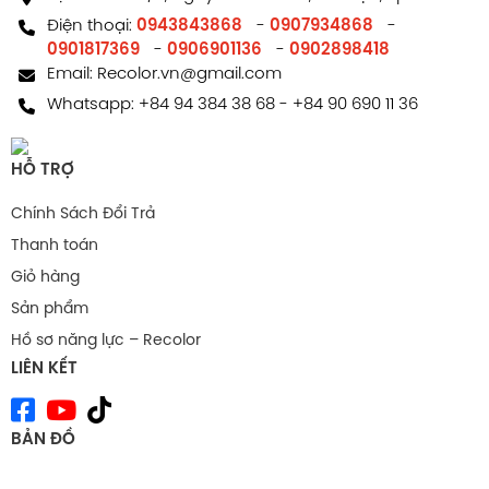
Điện thoại:
0943843868
-
0907934868
-
0901817369
-
0906901136
-
0902898418
Email:
Recolor.vn@gmail.com
Whatsapp:
+84 94 384 38 68
-
+84 90 690 11 36
HỖ TRỢ
Chính Sách Đổi Trả
Thanh toán
Giỏ hàng
Sản phẩm
Hồ sơ năng lực – Recolor
LIÊN KẾT
BẢN ĐỒ