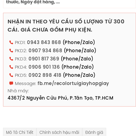
thước, Ngày đặt hàng, ...
NHẬN IN THEO YÊU CẦU SỐ LƯỢNG TỪ 300
CÁI. GIÁ CHƯA GỒM PHỤ KIỆN.
PKD1:
0943 843 868
(Phone/Zalo)
PKD2:
0907 934 868
(Phone/Zalo)
PKD3:
0901 817 369
(Phone/Zalo)
PKD4:
0906 901 136
(Phone/Zalo)
PKD5:
0902 898 418
(Phone/Zalo)
Message:
fb.me/recolortuigiayhopgiay
Nhà máy:
4367/2 Nguyễn Cửu Phú, P.Tân Tạo, TP.HCM
Mô Tả Chi Tiết
Chính sách hậu mãi
Đánh giá