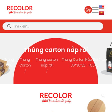
Thùng carton nắp rời
Trang
Thùng
Thùng carton
Thùng Carton Nắp Rời 7 Lớp
chủ
Carton
nắp rời
36*30*20- TC075