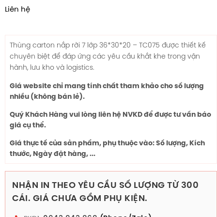
Liên hệ
Thùng carton nắp rời 7 lớp
36*30*20
– TC075 được thiết kế
chuyên biệt để đáp ứng các yêu cầu khắt khe trong vận
hành, lưu kho và logistics.
Giá website chỉ mang tính chất tham khảo cho số lượng
nhiều (không bán lẻ).
Quý Khách Hàng vui lòng liên hệ NVKD để được tư vấn báo
giá cụ thể.
Giá thực tế của sản phẩm, phụ thuộc vào: Số lượng, Kích
thước, Ngày đặt hàng, ...
NHẬN IN THEO YÊU CẦU SỐ LƯỢNG TỪ 300
CÁI. GIÁ CHƯA GỒM PHỤ KIỆN.