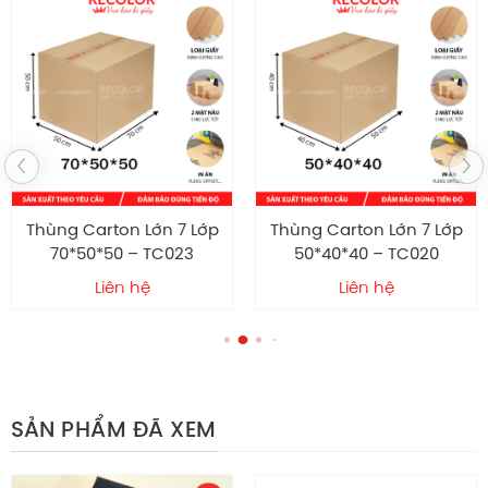
Bề ngoài cũng dễ vệ sinh, không dễ bám bẩn hoặc
thấm nước nếu xử lý chống ẩm.
Cấu tạo bên trong
Lớp giấy sóng là lớp quan trọng nhất giúp gia tăng độ
đàn hồi và giảm xóc. Tùy yêu cầu chịu lực mà có thể
chọn loại sóng khác nhau.
Thùng Carton Lớn 7 Lớp
Thùng Carton Lớn 7 Lớp
Bên trong thường dùng giấy đảm bảo độ bền và thân
70*50*50 – TC023
50*40*40 – TC020
thiện môi trường.
Liên hệ
Liên hệ
Cấu tạo bên trong cũng giúp thùng có trọng lượng
nhẹ, dễ thao tác khi đóng hàng số lượng lớn mà
không làm tăng khối lượng vận chuyển.
Tính ứng dụng thùng carton nắp rời 7 lớp
SẢN PHẨM ĐÃ XEM
36*30*20