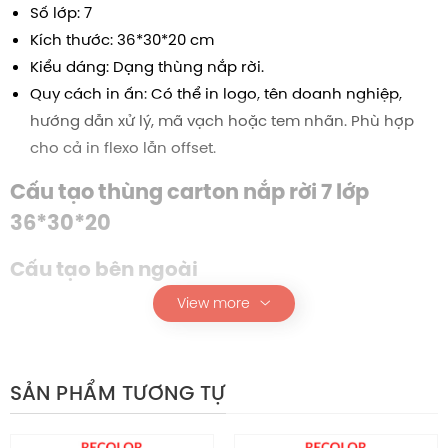
Số lớp: 7
Kích thước:
36*30*20
cm
Kiểu dáng: Dạng thùng nắp rời.
Quy cách in ấn: Có thể in logo, tên doanh nghiệp,
hướng dẫn xử lý, mã vạch hoặc tem nhãn. Phù hợp
cho cả in flexo lẫn offset.
Cấu tạo t
hùng carton nắp rời 7 lớp
36*30*20
Cấu tạo bên ngoài
View more
Lớp giấy mặt ngoài được lựa chọn kỹ lưỡng, đảm bảo
độ dày, độ bền và khả năng chịu tác động cơ học.
Màu sắc có thể tùy chỉnh nhưng thường ưu tiên tone
SẢN PHẨM TƯƠNG TỰ
kraft vàng cổ điển hoặc kraft trắng để dễ nhận diện.
Bề mặt nhám nhẹ giúp tăng độ bám dính với keo,
tránh tình trạng bong tróc trong vận chuyển.