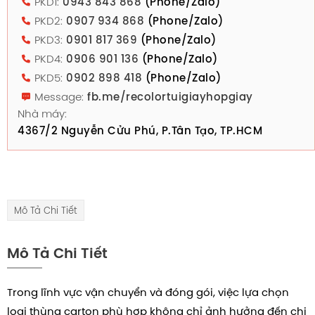
PKD1:
0943 843 868
(Phone/Zalo)
PKD2:
0907 934 868
(Phone/Zalo)
PKD3:
0901 817 369
(Phone/Zalo)
PKD4:
0906 901 136
(Phone/Zalo)
PKD5:
0902 898 418
(Phone/Zalo)
Message:
fb.me/recolortuigiayhopgiay
Nhà máy:
4367/2 Nguyễn Cửu Phú, P.Tân Tạo, TP.HCM
Mô Tả Chi Tiết
Mô Tả Chi Tiết
Trong lĩnh vực vận chuyển và đóng gói, việc lựa chọn
loại thùng carton phù hợp không chỉ ảnh hưởng đến chi