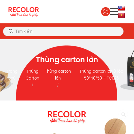
Thùng carton lớn
Trang
Thùng
Thùng carton
Thùng carton lớn 3 lớp
chủ
Carton
lớn
50*40*50 – TC026