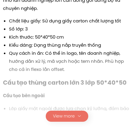
nhỏ lẫn doanh nghiệp lớn cần đóng gói đồng bộ và
chuyên nghiệp.
Chất liệu giấy: Sử dụng giấy carton chất lượng tốt
Số lớp: 3
Kích thước:
50*40*50
cm
Kiểu dáng: Dạng thùng nắp truyền thống
Quy cách in ấn: Có thể in logo, tên doanh nghiệp,
hướng dẫn xử lý, mã vạch hoặc tem nhãn. Phù hợp
cho cả in flexo lẫn offset.
Cấu tạo
thùng carton lớn 3 lớp
50*40*50
Cấu tạo bên ngoài
Lớp giấy mặt ngoài được lựa chọn kỹ lưỡng, đảm bảo
View more
độ dày, độ bền và khả năng chịu tác động cơ học.
Màu sắc có thể tùy chỉnh nhưng thường ưu tiên tone
kraft vàng cổ điển hoặc kraft trắng để dễ nhận diện.