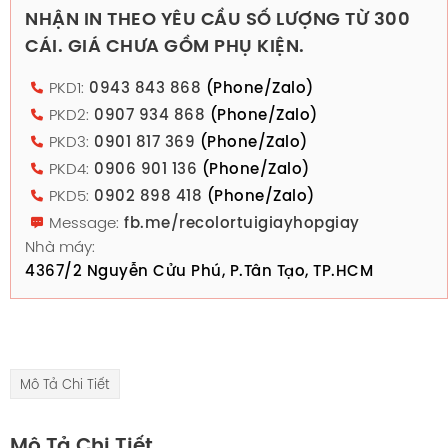
NHẬN IN THEO YÊU CẦU SỐ LƯỢNG TỪ 300
CÁI. GIÁ CHƯA GỒM PHỤ KIỆN.
PKD1:
0943 843 868
(Phone/Zalo)
PKD2:
0907 934 868
(Phone/Zalo)
PKD3:
0901 817 369
(Phone/Zalo)
PKD4:
0906 901 136
(Phone/Zalo)
PKD5:
0902 898 418
(Phone/Zalo)
Message:
fb.me/recolortuigiayhopgiay
Nhà máy:
4367/2 Nguyễn Cửu Phú, P.Tân Tạo, TP.HCM
Mô Tả Chi Tiết
Mô Tả Chi Tiết