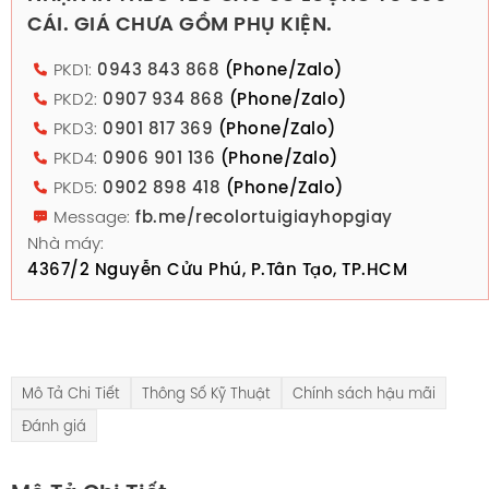
CÁI. GIÁ CHƯA GỒM PHỤ KIỆN.
PKD1:
0943 843 868
(Phone/Zalo)
PKD2:
0907 934 868
(Phone/Zalo)
PKD3:
0901 817 369
(Phone/Zalo)
PKD4:
0906 901 136
(Phone/Zalo)
PKD5:
0902 898 418
(Phone/Zalo)
Message:
fb.me/recolortuigiayhopgiay
Nhà máy:
4367/2 Nguyễn Cửu Phú, P.Tân Tạo, TP.HCM
Mô Tả Chi Tiết
Thông Số Kỹ Thuật
Chính sách hậu mãi
Đánh giá