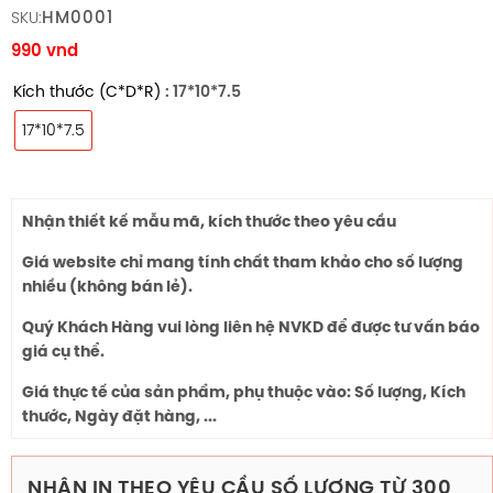
HM0001
SKU:
990
vnd
Kích thước (C*D*R)
: 17*10*7.5
17*10*7.5
Nhận thiết kế mẫu mã, kích thước theo yêu cầu
Giá website chỉ mang tính chất tham khảo cho số lượng
nhiều (không bán lẻ).
Quý Khách Hàng vui lòng liên hệ NVKD để được tư vấn báo
giá cụ thể.
Giá thực tế của sản phẩm, phụ thuộc vào: Số lượng, Kích
thước, Ngày đặt hàng, ...
NHẬN IN THEO YÊU CẦU SỐ LƯỢNG TỪ 300