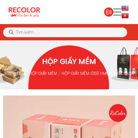
HỘP GIẤY MỀM
Trang chủ
HỘP GIẤY MỀM
HỘP GIẤY MỀM I350 HM0001 RECOLOR