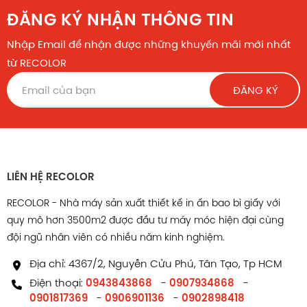
ĐĂNG KÝ NHẬN THÔNG TIN
Nhập Email để nhận được những khuyến mãi mới nhất
từ RECOLOR
ĐĂNG KÝ
LIÊN HỆ RECOLOR
RECOLOR - Nhà máy sản xuất thiết kế in ấn bao bì giấy với
quy mô hơn 3500m2 được đầu tư máy móc hiện đại cùng
đội ngũ nhân viên có nhiều năm kinh nghiệm.
Địa chỉ: 4367/2, Nguyễn Cửu Phú, Tân Tạo, Tp HCM
Điện thoại:
0943843868
-
0907934868
-
0901817369
-
0906901136
-
0902898418