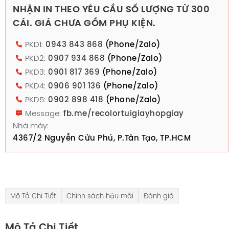
NHẬN IN THEO YÊU CẦU SỐ LƯỢNG TỪ 300
CÁI. GIÁ CHƯA GỒM PHỤ KIỆN.
PKD1:
0943 843 868
(Phone/Zalo)
PKD2:
0907 934 868
(Phone/Zalo)
PKD3:
0901 817 369
(Phone/Zalo)
PKD4:
0906 901 136
(Phone/Zalo)
PKD5:
0902 898 418
(Phone/Zalo)
Message:
fb.me/recolortuigiayhopgiay
Nhà máy:
4367/2 Nguyễn Cửu Phú, P.Tân Tạo, TP.HCM
Mô Tả Chi Tiết
Chính sách hậu mãi
Đánh giá
Mô Tả Chi Tiết