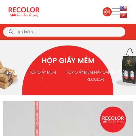
HỘP GIẤY MỀM
Trang chủ
HỘP GIẤY MỀM
HỘP GIẤY MỀM NẮP GÀI HM0133
RECOLOR