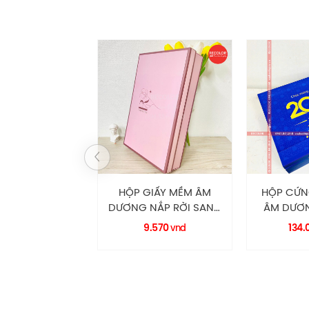
HỘP GIẤY MỀM ÂM
HỘP CỨNG
DƯƠNG NẮP RỜI SANG
ÂM DƯƠNG
TRỌNG HM0045
HC0181 
9.570
134.0
vnd
RECOLOR