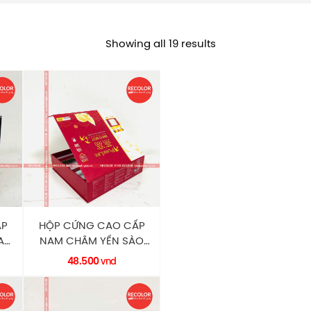
Showing all 19 results
ẤP
HỘP CỨNG CAO CẤP
AI
NAM CHÂM YẾN SÀO
HC0182 RECOLOR
48.500
vnd