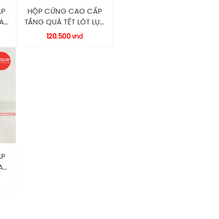
ẤP
HỘP CỨNG CAO CẤP
A
TẦNG QUÀ TẾT LÓT LỤA
OR
HC0145 RECOLOR
120.500
vnd
ẤP
AI