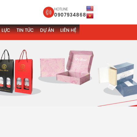
HOTLINE
0907934868
 LỰC
TIN TỨC
DỰ ÁN
LIÊN HỆ