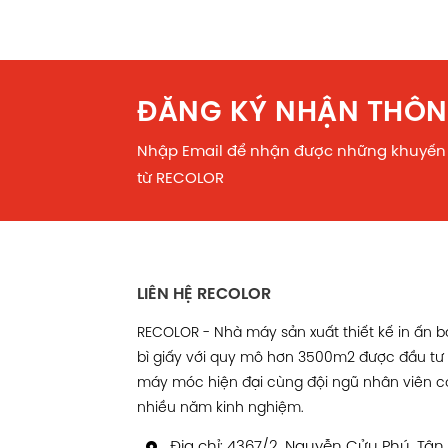
ĐĂNG KÝ NHẬN THÔN
Nhập Email để nhận được những khuyến
từ RECOLOR
LIÊN HỆ RECOLOR
RECOLOR - Nhà máy sản xuất thiết kế in ấn 
bì giấy với quy mô hơn 3500m2 được đầu tư
máy móc hiện đại cùng đội ngũ nhân viên c
nhiều năm kinh nghiệm.
Địa chỉ: 4367/2, Nguyễn Cửu Phú, Tân