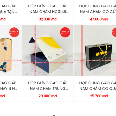
CAO CẤP
HỘP CỨNG CAO CẤP
HỘP CỨNG CAO C
QUÀ TẶNG
NAM CHÂM HC0148
NAM CHÂM CÓ CỬ
ECOLOR
RECOLOR
SỔ HC0147 RECOL
32.300
47.800
vnd
vnd
vnd
CAO CẤP
HỘP CỨNG CAO CẤP
HỘP CỨNG CAO C
HAY 6 HỦ
NAM CHÂM TRUNG
NAM CHÂM CÓ QU
ECOLOR
THU HC0094 RECOLOR
XÁCH HC0086
29.000
25.780
vnd
vnd
vnd
RECOLOR