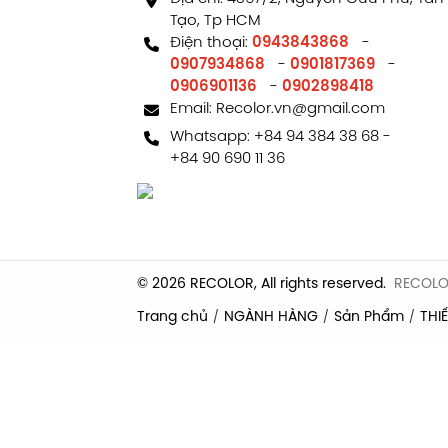
Tạo, Tp HCM
Điện thoại:
0943843868
-
0907934868
-
0901817369
-
0906901136
-
0902898418
Email:
Recolor.vn@gmail.com
Whatsapp:
+84 94 384 38 68
-
+84 90 690 11 36
© 2026 RECOLOR, All rights reserved.
RECOL
Trang chủ
NGÀNH HÀNG
Sản Phẩm
THIẾ