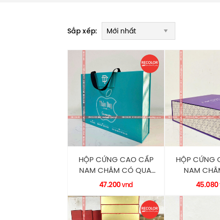
Sắp xếp:
HỘP CỨNG CAO CẤP
HỘP CỨNG 
NAM CHÂM CÓ QUAI
NAM CHÂM
XÁCH HC0191 RECOLOR
TRANG H
47.200
45.080
vnd
RECO