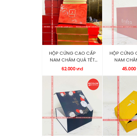
HỘP CỨNG CAO CẤP
HỘP CỨNG 
NAM CHÂM QUÀ TẾT
NAM CHÂM
PHỦ UV HC0168
TRANG H
62.000
45.000
vnd
RECOLOR
RECO