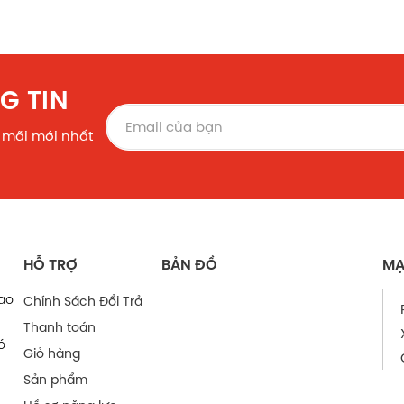
G TIN
 mãi mới nhất
HỖ TRỢ
BẢN ĐỒ
MẠ
bao
Chính Sách Đổi Trả
Thanh toán
ó
Giỏ hàng
Sản phẩm