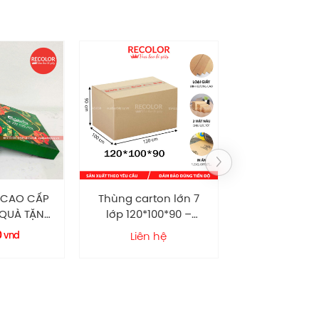
CAO CẤP
Thùng carton lớn 7
HỘP CỨNG CA
UÀ TẶNG
lớp 120*100*90 –
QUÀ TẶNG CÓ
COLOR
TC065
XÁCH HC00
vnd
Liên hệ
Liên hệ
RECOLO