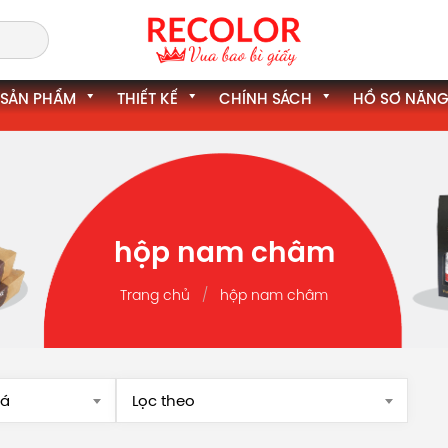
SẢN PHẨM
THIẾT KẾ
CHÍNH SÁCH
HỒ SƠ NĂNG
hộp nam châm
Trang chủ
hộp nam châm
iá
Lọc theo