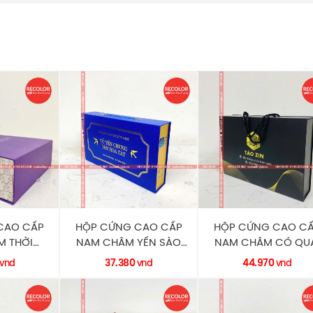
CAO CẤP
HỘP CỨNG CAO CẤP
HỘP CỨNG CAO C
 THỜI
NAM CHÂM YẾN SÀO
NAM CHÂM CÓ QU
C0189
METALIZE ÉP KIM
XÁCH HC0183
37.380
44.970
vnd
vnd
vnd
LOR
HC0186 RECOLOR
RECOLOR