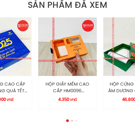
SẢN PHẨM ĐÃ XEM
 CAO CẤP
HỘP GIẤY MỀM CAO
HỘP CỨNG 
 QUÀ TẾT
CẤP HM0096
ÂM DƯƠNG Q
RECOLOR
RECOLOR
HC0163 RE
00
4.350
46.800
vnd
vnd