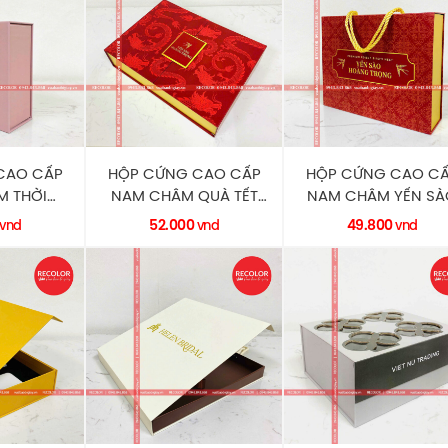
CAO CẤP
HỘP CỨNG CAO CẤP
HỘP CỨNG CAO C
 THỜI
NAM CHÂM QUÀ TẾT
NAM CHÂM YẾN SÀ
C0165
YẾN SÀO HC0159
CÓ QUAI XÁCH HC01
52.000
49.800
vnd
vnd
vnd
LOR
RECOLOR
RECOLOR