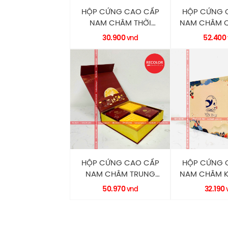
HỘP CỨNG CAO CẤP
HỘP CỨNG 
NAM CHÂM THỜI
NAM CHÂM 
TRANG HC0156
HC0150 R
30.900
52.400
vnd
RECOLOR
HỘP CỨNG CAO CẤP
HỘP CỨNG 
NAM CHÂM TRUNG
NAM CHÂM K
THU HC0099 RECOLOR
HC0098 R
50.970
32.190
vnd