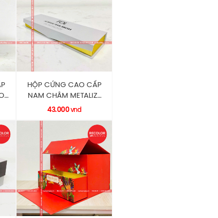
ẤP
HỘP CỨNG CAO CẤP
O
NAM CHÂM METALIZE
58
DẬP 3D HC0157
43.000
vnd
RECOLOR