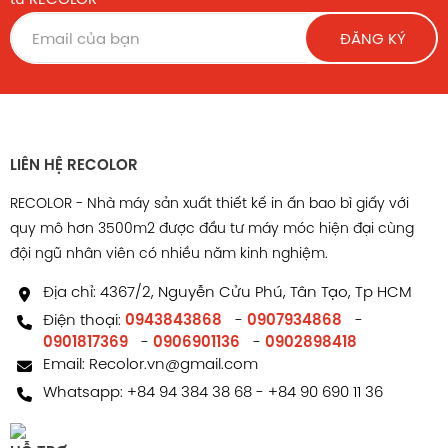
ĐĂNG KÝ
LIÊN HỆ RECOLOR
RECOLOR - Nhà máy sản xuất thiết kế in ấn bao bì giấy với
quy mô hơn 3500m2 được đầu tư máy móc hiện đại cùng
đội ngũ nhân viên có nhiều năm kinh nghiệm.
Địa chỉ: 4367/2, Nguyễn Cửu Phú, Tân Tạo, Tp HCM
Điện thoại:
0943843868
-
0907934868
-
0901817369
-
0906901136
-
0902898418
Email:
Recolor.vn@gmail.com
Whatsapp:
+84 94 384 38 68
-
+84 90 690 11 36