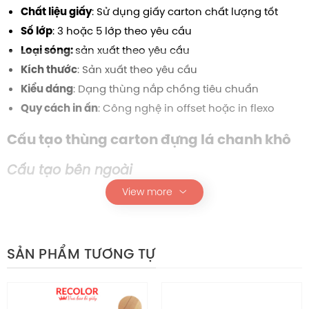
: Sử dụng giấy carton chất lượng tốt
Chất liệu giấy
: 3 hoặc 5 lớp theo yêu cầu
Số lớp
sản xuất theo yêu cầu
Loại sóng:
: Sản xuất theo yêu cầu
Kích thước
: Dạng thùng nắp chồng tiêu chuẩn
Kiểu dáng
: Công nghệ in offset hoặc in flexo
Quy cách in ấn
Cấu tạo t
hùng carton đựng lá chanh khô
Cấu tạo bên ngoài
View more
Bề mặt thùng in ấn logo, thông tin sản phẩm và
hướng dẫn sử dụng, hỗ trợ nhận diện thương hiệu và
marketing.
SẢN PHẨM TƯƠNG TỰ
Nâu 2 mặt, giúp tăng độ bền và tạo cảm
Màu giấy:
giác chuyên nghiệp.
tạo bề mặt cứng, tăng khả năng
Kết cấu sóng BC: