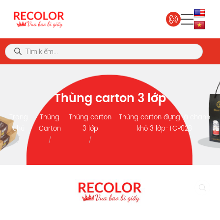
Thùng carton 3 lớp
Trang
Thùng
Thùng carton
Thùng carton đựng lá chanh
chủ
Carton
3 lớp
khô 3 lớp-TCP028