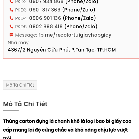
PKD2:
0907 934 868
(Phone/Zalo)
PKD3:
0901 817 369
(Phone/Zalo)
PKD4:
0906 901 136
(Phone/Zalo)
PKD5:
0902 898 418
(Phone/Zalo)
Message:
fb.me/recolortuigiayhopgiay
Nhà máy:
4367/2 Nguyễn Cửu Phú, P.Tân Tạo, TP.HCM
Mô Tả Chi Tiết
Mô Tả Chi Tiết
Thùng carton đựng lá chanh khô là loại bao bì giấy cao
cấp mang lại độ cứng chắc và khả năng chịu lực vượt
trội.