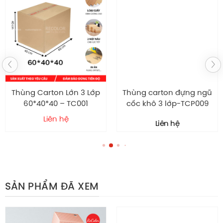
chịu lực, chống va đập và bảo vệ sản phẩm khỏi hư
hỏng trong quá trình vận chuyển.
Cấu tạo bên trong
Cấu tạo giấy 3 lớp hoặc 5 lớp theo yêu cầu. Tùy yêu
cầu chịu lực mà có thể chọn loại sóng khác nhau.
Bên trong thường dùng loại giấy đảm bảo độ bền và
Thùng Carton Lớn 3 Lớp
Thùng carton đựng ngũ
thân thiện môi trường.
60*40*40 – TC001
cốc khô 3 lớp-TCP009
Cấu tạo bên trong cũng giúp thùng có trọng lượng
Liên hệ
Liên hệ
nhẹ, dễ thao tác khi đóng hàng số lượng lớn mà
không làm tăng khối lượng vận chuyển.
Tính ứng dụng thùng carton đựng lá
chanh khô
SẢN PHẨM ĐÃ XEM
dùng cho xuất khẩu, vận chuyển đường
Thùng carton
dài, lưu kho hoặc trưng bày hàng hóa.