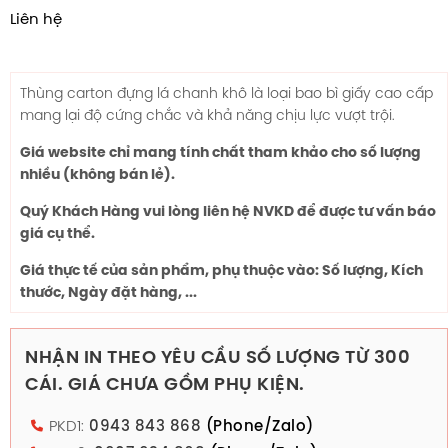
Liên hệ
Thùng carton đựng lá chanh khô là loại bao bì giấy cao cấp
mang lại độ cứng chắc và khả năng chịu lực vượt trội.
Giá website chỉ mang tính chất tham khảo cho số lượng
nhiều (không bán lẻ).
Quý Khách Hàng vui lòng liên hệ NVKD để được tư vấn báo
giá cụ thể.
Giá thực tế của sản phẩm, phụ thuộc vào: Số lượng, Kích
thước, Ngày đặt hàng, ...
NHẬN IN THEO YÊU CẦU SỐ LƯỢNG TỪ 300
CÁI. GIÁ CHƯA GỒM PHỤ KIỆN.
PKD1:
0943 843 868
(Phone/Zalo)