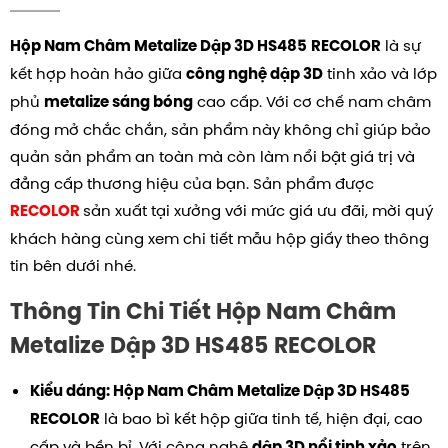
là sự
Hộp Nam Châm Metalize Dập 3D HS485
RECOLOR
kết hợp hoàn hảo giữa
tinh xảo và lớp
công nghệ dập 3D
phủ
cao cấp. Với cơ chế nam châm
metalize sáng bóng
đóng mở chắc chắn, sản phẩm này không chỉ giúp bảo
quản sản phẩm an toàn mà còn làm nổi bật giá trị và
đẳng cấp thương hiệu của bạn. Sản phẩm được
sản xuất tại xưởng với mức giá ưu đãi, mời quý
RECOLOR
khách hàng cùng xem chi tiết mẫu hộp giấy theo thông
tin bên dưới nhé.
Thông Tin Chi Tiết
Hộp Nam Châm
Metalize Dập 3D HS485
RECOLOR
Kiểu dáng:
Hộp Nam Châm Metalize Dập 3D HS485
là bao bì kết hộp giữa tinh tế, hiện đại, cao
RECOLOR
cấp và bền bỉ.
Với công nghệ
trên
dập 3D nổi tinh xảo