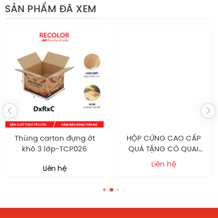
SẢN PHẨM ĐÃ XEM
Hộp Nam Châm Metalize HS485
Kích Thước & Màu Sắc
Hộp Nam Châm
Metalize Dập 3D HS485
RECOLOR
Kích thước và màu sắc của
tại
hộp giấy cao cấp
RECOLOR được sản xuất theo yêu cầu khách hàng với
chính sách miễn phí thiết kế. Bề mặt hộp có thể in logo
được ép kim nhũ vàng, dập nổi, UV cho bắt mắt hơn
Thùng carton đựng ớt
HỘP CỨNG CAO CẤP
giúp chiếc hộp thêm sang trọng, thu hút khách hàng
khô 3 lớp-TCP026
QUÀ TẶNG CÓ QUAI
hơn khi đặt cạnh những dòng bao bì hộp đựng giày của
XÁCH HC0051 RECOLOR
Liên hệ
Liên hệ
các nhãn hàng khác trên thị trường kinh doanh.
Nếu bạn quan tâm đến sản phẩm này, mong muốn sở
hữu mẫu hộp giấy đẹp theo yêu cầu. Hãy đến với nhà
máy
để chúng tôi sẽ nhanh
RECOLOR – Vua Bao Bì Giấy