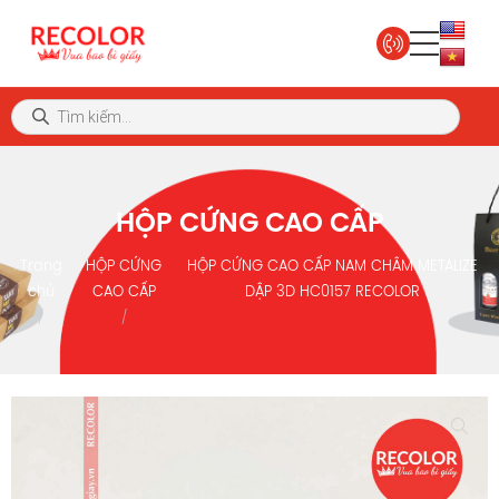
HỘP CỨNG CAO CẤP
Trang
HỘP CỨNG
HỘP CỨNG CAO CẤP NAM CHÂM METALIZE
chủ
CAO CẤP
DẬP 3D HC0157 RECOLOR