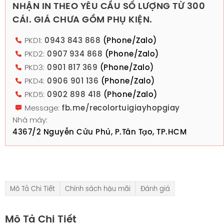
NHẬN IN THEO YÊU CẦU SỐ LƯỢNG TỪ 300
CÁI. GIÁ CHƯA GỒM PHỤ KIỆN.
PKD1:
0943 843 868
(Phone/Zalo)
PKD2:
0907 934 868
(Phone/Zalo)
PKD3:
0901 817 369
(Phone/Zalo)
PKD4:
0906 901 136
(Phone/Zalo)
PKD5:
0902 898 418
(Phone/Zalo)
Message:
fb.me/recolortuigiayhopgiay
Nhà máy:
4367/2 Nguyễn Cửu Phú, P.Tân Tạo, TP.HCM
Mô Tả Chi Tiết
Chính sách hậu mãi
Đánh giá
Mô Tả Chi Tiết