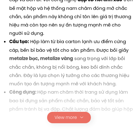
bề mặt hộp và hệ thống nam châm đóng mở chắc
chắn, sản phẩm này không chỉ tôn lên giá trị thương
hiệu mà còn tạo nên sự ấn tượng mạnh mẽ cho
người sử dụng.
Hộp làm từ bìa carton lạnh ưu điểm cứng
Cấu tạo:
cáp, bền bỉ bảo vệ tốt cho sản phẩm. Được bồi giấy
sang trọng với lớp bồi
metalze bạc, metalize vàng
chắc chắn, không bị nổi bóng, keo bồi dính chắc
chắn. Đây là lựa chọn lý tưởng cho các thương hiệu
muốn tạo ấn tượng mạnh mẽ với khách hàng.
Hộp nam châm thời trang sử dụng làm
Công dụng:
bao bì đựng sản phẩm chắc chắn, bảo vệ tốt sản
phẩm tránh bị va đập. Chất lượng đảm bảo giúp hộp
giấy mang đến giải pháp bao bì cao cấp cho các
View more
thương hiệu hàng đầu, việc in ấn logo trên bao bì trở
thành công cụ marketing hiệu quả. Đồng thời sự cao