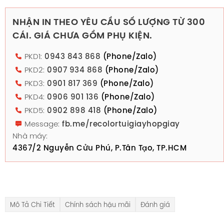
NHẬN IN THEO YÊU CẦU SỐ LƯỢNG TỪ 300
CÁI. GIÁ CHƯA GỒM PHỤ KIỆN.
PKD1:
0943 843 868
(Phone/Zalo)
PKD2:
0907 934 868
(Phone/Zalo)
PKD3:
0901 817 369
(Phone/Zalo)
PKD4:
0906 901 136
(Phone/Zalo)
PKD5:
0902 898 418
(Phone/Zalo)
Message:
fb.me/recolortuigiayhopgiay
Nhà máy:
4367/2 Nguyễn Cửu Phú, P.Tân Tạo, TP.HCM
Mô Tả Chi Tiết
Chính sách hậu mãi
Đánh giá