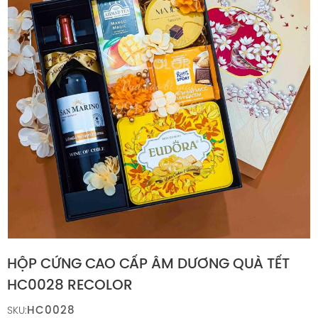
HỘP CỨNG CAO CẤP ÂM DƯƠNG QUÀ TẾT
HC0028 RECOLOR
HC0028
SKU: