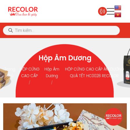
Hộp Âm Dương
Trang
HỘP CỨNG
Hộp Âm
HỘP CỨNG CAO CẤP ÂM DƯƠNG
chủ
CAO CẤP
Dương
QUÀ TẾT HC0028 RECOLOR