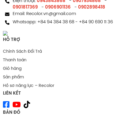
Điện thoại:
0943843868
-
0907934868
-
0901817369
-
0906901136
-
0902898418
Email:
Recolor.vn@gmail.com
Whatsapp:
+84 94 384 38 68
-
+84 90 690 11 36
HỖ TRỢ
Chính Sách Đổi Trả
Thanh toán
Giỏ hàng
Sản phẩm
Hồ sơ năng lực – Recolor
LIÊN KẾT
BẢN ĐỒ