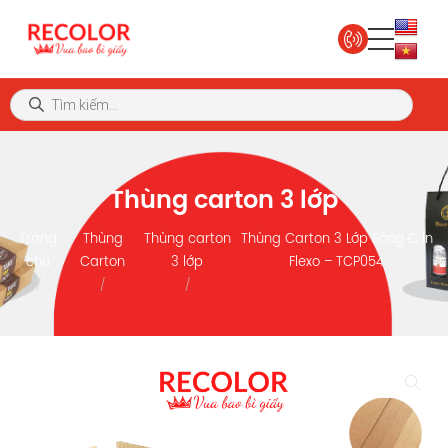
Thùng carton 3 lớp
Trang
Thùng
Thùng carton
Thùng Carton 3 Lớp Sóng C In
chủ
Carton
3 lớp
Flexo – TCP054