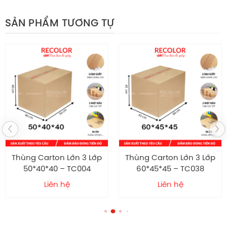
đồng bộ và chuyên nghiệp.
SẢN PHẨM TƯƠNG TỰ
Sử dụng giấy carton chất lượng tốt
Chất liệu giấy:
3
Số lớp:
sóng C
Loại sóng:
32*22*17 cm
Kích thước:
Dạng thùng nắp chồng tiêu chuẩn
Kiểu dáng:
Công nghệ in Flexo 2 màu
Quy cách in ấn:
Thùng Carton Lớn 3 Lớp
Thùng Carton Lớn 3 Lớp
50*40*40 – TC004
60*45*45 – TC038
Liên hệ
Liên hệ