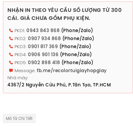
NHẬN IN THEO YÊU CẦU SỐ LƯỢNG TỪ 300
CÁI. GIÁ CHƯA GỒM PHỤ KIỆN.
PKD1:
0943 843 868
(Phone/Zalo)
PKD2:
0907 934 868
(Phone/Zalo)
PKD3:
0901 817 369
(Phone/Zalo)
PKD4:
0906 901 136
(Phone/Zalo)
PKD5:
0902 898 418
(Phone/Zalo)
Message:
fb.me/recolortuigiayhopgiay
Nhà máy:
4367/2 Nguyễn Cửu Phú, P.Tân Tạo, TP.HCM
Mô Tả Chi Tiết