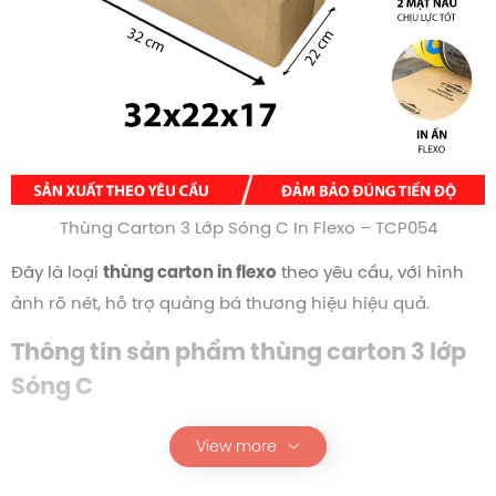
Thùng Carton 3 Lớp Sóng C In Flexo – TCP054
Đây là loại
theo yêu cầu, với hình
thùng carton in flexo
ảnh rõ nét, hỗ trợ quảng bá thương hiệu hiệu quả.
Thông tin sản phẩm thùng carton 3 lớp
Sóng C
Thùng carton 3 lớp in flexo sở hữu hình dáng tiêu chuẩn,
View more
dễ dàng xếp chồng, vận chuyển và lưu trữ. Thích hợp
cho cả quy mô nhỏ lẫn doanh nghiệp lớn cần đóng gói