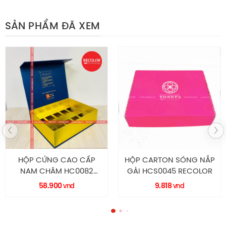
SẢN PHẨM ĐÃ XEM
Thông tin sản phẩm thùng carton 3 lớp Sóng C
Cấu tạo t
hùng carton
3 lớp Sóng C
HỘP CARTON SÓNG NẮP
TÚI GIẤY CÓ QUAI
GÀI HCS0045 RECOLOR
TG0063 RECOLOR
9.818
3.500
vnd
vnd