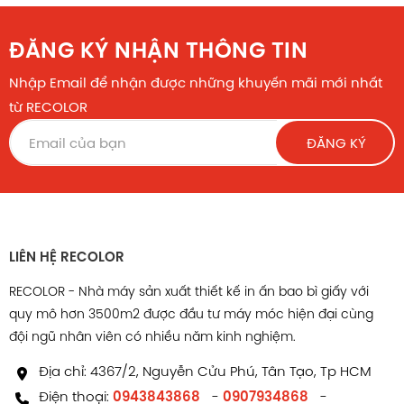
ĐĂNG KÝ NHẬN THÔNG TIN
Nhập Email để nhận được những khuyến mãi mới nhất
từ RECOLOR
ĐĂNG KÝ
LIÊN HỆ RECOLOR
Cấu tạo thùng carton 3 lớp Sóng C
RECOLOR - Nhà máy sản xuất thiết kế in ấn bao bì giấy với
quy mô hơn 3500m2 được đầu tư máy móc hiện đại cùng
Cấu tạo bên ngoài
đội ngũ nhân viên có nhiều năm kinh nghiệm.
Logo thương hiệu, mô tả sản
Mặt ngoài in Flexo:
Địa chỉ: 4367/2, Nguyễn Cửu Phú, Tân Tạo, Tp HCM
phẩm
Điện thoại:
0943843868
-
0907934868
-