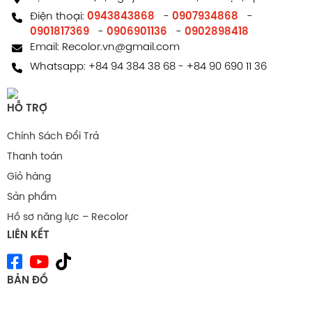
Điện thoại:
0943843868
-
0907934868
-
0901817369
-
0906901136
-
0902898418
Email:
Recolor.vn@gmail.com
Whatsapp:
+84 94 384 38 68
-
+84 90 690 11 36
HỖ TRỢ
Facebook comments
Chính Sách Đổi Trả
Thanh toán
Giỏ hàng
Sản phẩm
Hồ sơ năng lực – Recolor
LIÊN KẾT
BẢN ĐỒ