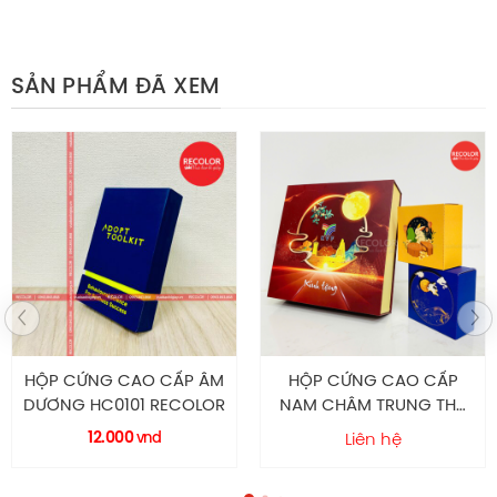
khách hàng, tăng khả năng cạnh tranh
Mang lại sự tiện lợi cho khách hàng, giúp sản phẩm
SẢN PHẨM ĐÃ XEM
nâng cao giá trị có thể làm quà tặng
Liên hệ RECOLOR đặt hộp rượu âm dương ngay!
Chính sách hậu mãi
Tự hào là nhà máy chuyên sản xuất – thiết kế in ấn bao
bì giấy với diện tích 2000m2 cùng nhiều năm kinh
nghiệm, nhà máy đầu tư dây chuyền trang thiết bị hiện
đại, đội ngũ 50 nhân sự chuyên nghiệp, tay nghề cao và
nhiệt huyết. RECOLOR đảm bảo luôn cung cấp cho
HỘP CỨNG CAO CẤP
TÚI GIẤY CÓ QUAI TG0201
khách hàng các mẫu sản phẩm túi giấy, hộp giấy mềm,
NAM CHÂM TRUNG THU
RECOLOR
hộp cứng cao cấp, hộp carton sóng…chất lượng bật
HC0210 RECOLOR
Liên hệ
Liên hệ
nhất trên thị trường. Đến với
RECOLOR
khách hàng sẽ
nhận được nhiều ưu đãi bao gồm: