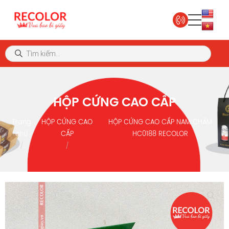
HỘP CỨNG CAO CẤP
Trang
HỘP CỨNG CAO
HỘP CỨNG CAO CẤP NAM CHÂM
chủ
CẤP
HC0188 RECOLOR