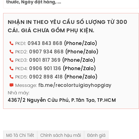
thước, Ngày đặt hàng, ...
NHẬN IN THEO YÊU CẦU SỐ LƯỢNG TỪ 300
CÁI. GIÁ CHƯA GỒM PHỤ KIỆN.
PKD1:
0943 843 868
(Phone/Zalo)
PKD2:
0907 934 868
(Phone/Zalo)
PKD3:
0901 817 369
(Phone/Zalo)
PKD4:
0906 901 136
(Phone/Zalo)
PKD5:
0902 898 418
(Phone/Zalo)
Message:
fb.me/recolortuigiayhopgiay
Nhà máy:
4367/2 Nguyễn Cửu Phú, P.Tân Tạo, TP.HCM
Mô Tả Chi Tiết
Chính sách hậu mãi
Đánh giá