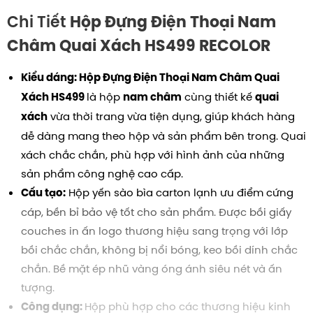
Chi Tiết
Hộp Đựng Điện Thoại Nam
Châm Quai Xách HS499
RECOLOR
Kiểu dáng:
Hộp Đựng Điện Thoại Nam Châm Quai
là hộp
cùng thiết kế
Xách HS499
nam châm
quai
vừa thời trang vừa tiện dụng, giúp khách hàng
xách
dễ dàng mang theo hộp và sản phẩm bên trong. Quai
xách chắc chắn, phù hợp với hình ảnh của những
sản phẩm công nghệ cao cấp.
Hộp yến sào bìa carton lạnh ưu điểm cứng
Cấu tạo:
cáp, bền bỉ bảo vệ tốt cho sản phẩm. Được bồi giấy
couches in ấn logo thương hiệu sang trọng với lớp
bồi chắc chắn, không bị nổi bóng, keo bồi dính chắc
chắn. Bề mặt ép nhũ vàng óng ánh siêu nét và ấn
tượng.
Hộp phù hợp cho các thương hiệu kinh
Công dụng: