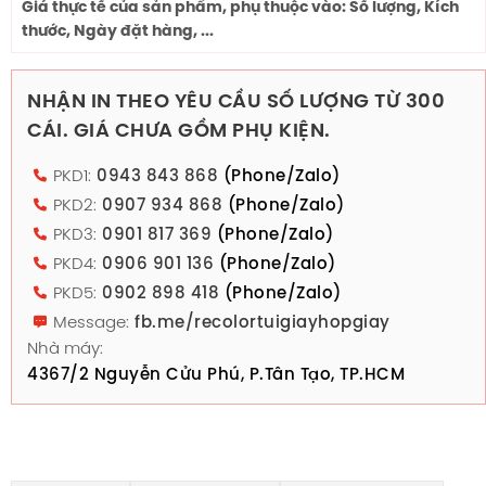
Giá thực tế của sản phẩm, phụ thuộc vào: Số lượng, Kích
thước, Ngày đặt hàng, ...
NHẬN IN THEO YÊU CẦU SỐ LƯỢNG TỪ 300
CÁI. GIÁ CHƯA GỒM PHỤ KIỆN.
PKD1:
0943 843 868
(Phone/Zalo)
PKD2:
0907 934 868
(Phone/Zalo)
PKD3:
0901 817 369
(Phone/Zalo)
PKD4:
0906 901 136
(Phone/Zalo)
PKD5:
0902 898 418
(Phone/Zalo)
Message:
fb.me/recolortuigiayhopgiay
Nhà máy:
4367/2 Nguyễn Cửu Phú, P.Tân Tạo, TP.HCM