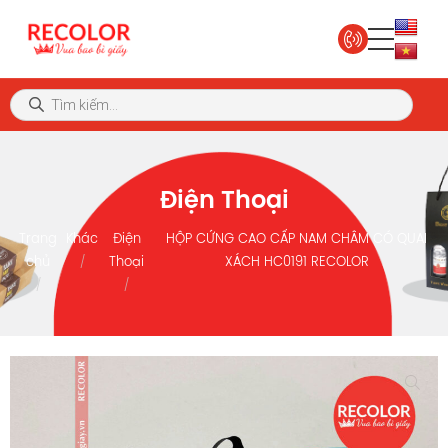
Điện Thoại
Trang
Khác
Điện
HỘP CỨNG CAO CẤP NAM CHÂM CÓ QUAI
chủ
Thoại
XÁCH HC0191 RECOLOR