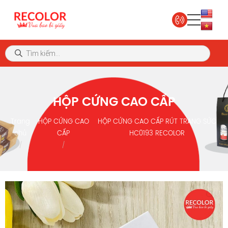
HỘP CỨNG CAO CẤP
Trang
HỘP CỨNG CAO
HỘP CỨNG CAO CẤP RÚT TRANG SỨC
chủ
CẤP
HC0193 RECOLOR