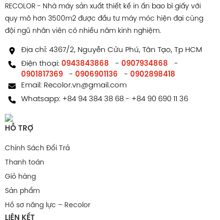
RECOLOR - Nhà máy sản xuất thiết kế in ấn bao bì giấy với
quy mô hơn 3500m2 được đầu tư máy móc hiện đại cùng
đội ngũ nhân viên có nhiều năm kinh nghiệm.
Địa chỉ: 4367/2, Nguyễn Cửu Phú, Tân Tạo, Tp HCM
Điện thoại:
0943843868
-
0907934868
-
0901817369
-
0906901136
-
0902898418
Email:
Recolor.vn@gmail.com
Whatsapp:
+84 94 384 38 68
-
+84 90 690 11 36
HỖ TRỢ
Chính Sách Đổi Trả
Thanh toán
Giỏ hàng
Sản phẩm
Hồ sơ năng lực – Recolor
LIÊN KẾT