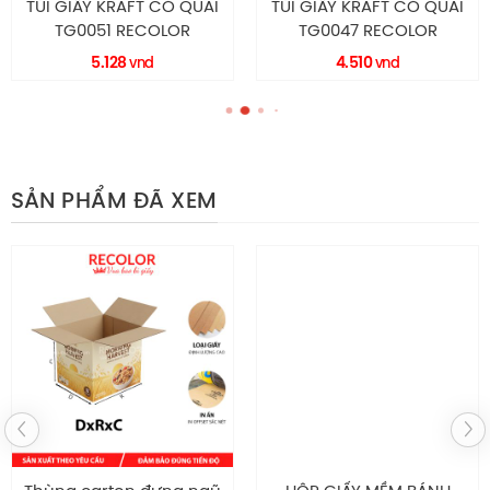
TÚI GIẤY KRAFT CÓ QUAI
TÚI GIẤY KRAFT CÓ QUAI
TG0051 RECOLOR
TG0047 RECOLOR
5.128
4.510
vnd
vnd
SẢN PHẨM ĐÃ XEM
Hộp giấy HS178
Chính sách hậu mãi
Tự hào là nhà máy chuyên sản xuất – thiết kế in ấn bao
bì giấy với diện tích 2000m2 cùng nhiều năm kinh
nghiệm, trang thiết bị hiện đại, đội ngũ nhân sự chuyên