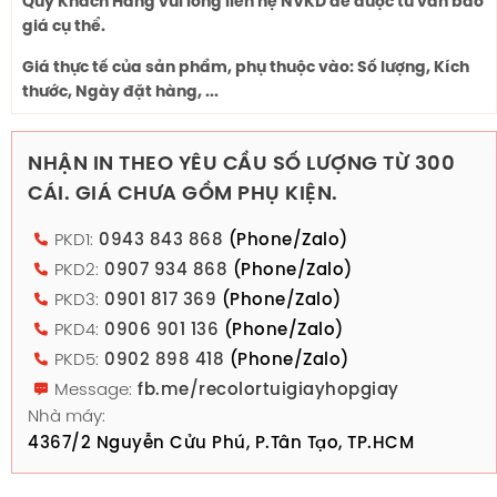
Quý Khách Hàng vui lòng liên hệ NVKD để được tư vấn báo
giá cụ thể.
Giá thực tế của sản phẩm, phụ thuộc vào: Số lượng, Kích
thước, Ngày đặt hàng, ...
NHẬN IN THEO YÊU CẦU SỐ LƯỢNG TỪ 300
CÁI. GIÁ CHƯA GỒM PHỤ KIỆN.
PKD1:
0943 843 868
(Phone/Zalo)
PKD2:
0907 934 868
(Phone/Zalo)
PKD3:
0901 817 369
(Phone/Zalo)
PKD4:
0906 901 136
(Phone/Zalo)
PKD5:
0902 898 418
(Phone/Zalo)
Message:
fb.me/recolortuigiayhopgiay
Nhà máy:
4367/2 Nguyễn Cửu Phú, P.Tân Tạo, TP.HCM