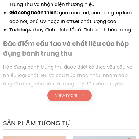
Trung Thu và nhận diện thương hiệu
gồm cán mờ, cán bóng, ép kim,
Gia công hoàn thiện:
dập nổi, phủ UV hoặc in offset chất lượng cao
khay định hình để cố định bánh bên trong
Tích hợp:
Đặc điểm cấu tạo và chất liệu của hộp
đựng bánh trung thu
Hộp đựng bánh trung thu được thiết kế theo yêu cầu với
nhiều loại chất liệu và cấu trúc khác nhau nhằm đáp
ứng đa dạng nhu cầu từ trưng bày đến vận chuyển.
View more
Mỗi dòng hộp sẽ có đặc điểm riêng nhưng đều hướng
đến mục tiêu chung là bảo vệ sản phẩm, giữ form ổn
định và nâng cao giá trị thẩm mỹ.
Nhìn chung, sự đa dạng về chất liệu giúp doanh
SẢN PHẨM TƯƠNG TỰ
nghiệp dễ dàng lựa chọn giải pháp phù hợp với chiến
lược sản phẩm và ngân sách, đồng thời vẫn đảm bảo