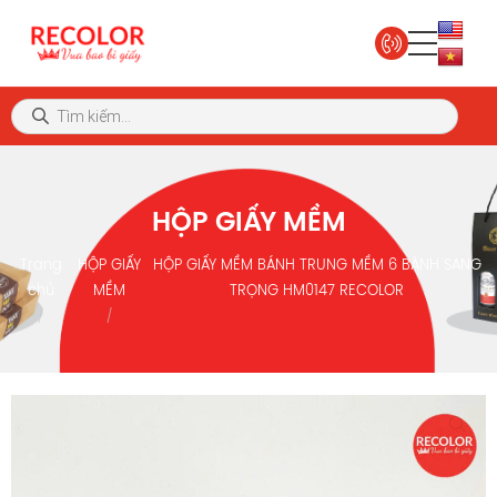
HỘP GIẤY MỀM
Trang
HỘP GIẤY
HỘP GIẤY MỀM BÁNH TRUNG MỀM 6 BÁNH SANG
chủ
MỀM
TRỌNG HM0147 RECOLOR