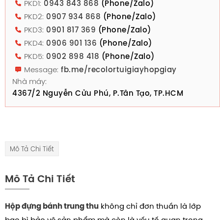
PKD1:
0943 843 868
(Phone/Zalo)
PKD2:
0907 934 868
(Phone/Zalo)
PKD3:
0901 817 369
(Phone/Zalo)
PKD4:
0906 901 136
(Phone/Zalo)
PKD5:
0902 898 418
(Phone/Zalo)
Message:
fb.me/recolortuigiayhopgiay
Nhà máy:
4367/2 Nguyễn Cửu Phú, P.Tân Tạo, TP.HCM
Mô Tả Chi Tiết
Mô Tả Chi Tiết
không chỉ đơn thuần là lớp
Hộp đựng bánh trung thu
bao bì bảo vệ sản phẩm mà còn là yếu tố quan trọng