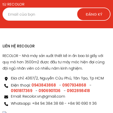
từ RECOLOR
ĐĂNG KÝ
LIÊN HỆ RECOLOR
Kỹ thuật gia công tạo điểm nhấn cho hộp đựng bánh
RECOLOR - Nhà máy sản xuất thiết kế in ấn bao bì giấy với
trung thu
quy mô hơn 3500m2 được đầu tư máy móc hiện đại cùng
Ép kim là kỹ thuật được sử dụng phổ biến để tạo hiệu
đội ngũ nhân viên có nhiều năm kinh nghiệm.
ứng ánh kim nổi bật cho logo hoặc chi tiết trang trí.
Địa chỉ: 4367/2, Nguyễn Cửu Phú, Tân Tạo, Tp HCM
Dập nổi và dập chìm mang lại hiệu ứng chạm, giúp
Điện thoại:
0943843868
-
0907934868
-
bề mặt hộp có chiều sâu và tạo cảm giác cao cấp khi
0901817369
-
0906901136
-
0902898418
cầm nắm.
Email:
Recolor.vn@gmail.com
Bên cạnh đó, cán mờ, cán bóng hoặc phủ UV cục bộ
Whatsapp:
+84 94 384 38 68
-
+84 90 690 11 36
giúp bảo vệ lớp in và tăng độ hoàn thiện cho sản