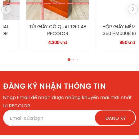
TÚI GIẤY CÓ QUAI TG0148
HỘP GIẤY MỀM SERUM
RECOLOR
I350 HM0008 RECOLOR
4.300
950
vnd
vnd
ĐĂNG KÝ NHẬN THÔNG TIN
Nhập Email để nhận được những khuyến mãi mới nhất
từ RECOLOR
ĐĂNG KÝ