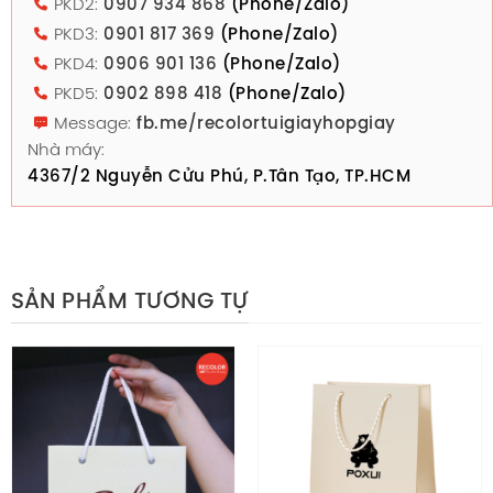
PKD2:
0907 934 868
(Phone/Zalo)
PKD3:
0901 817 369
(Phone/Zalo)
PKD4:
0906 901 136
(Phone/Zalo)
PKD5:
0902 898 418
(Phone/Zalo)
Message:
fb.me/recolortuigiayhopgiay
Nhà máy:
4367/2 Nguyễn Cửu Phú, P.Tân Tạo, TP.HCM
SẢN PHẨM TƯƠNG TỰ