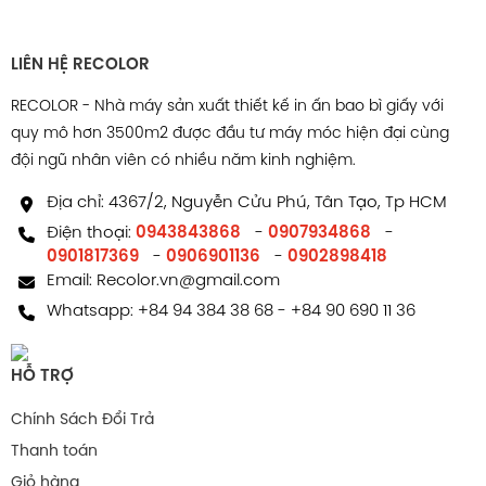
LIÊN HỆ RECOLOR
RECOLOR - Nhà máy sản xuất thiết kế in ấn bao bì giấy với
quy mô hơn 3500m2 được đầu tư máy móc hiện đại cùng
đội ngũ nhân viên có nhiều năm kinh nghiệm.
Địa chỉ: 4367/2, Nguyễn Cửu Phú, Tân Tạo, Tp HCM
Điện thoại:
0943843868
-
0907934868
-
0901817369
-
0906901136
-
0902898418
Email:
Recolor.vn@gmail.com
Whatsapp:
+84 94 384 38 68
-
+84 90 690 11 36
HỖ TRỢ
Chính Sách Đổi Trả
Thanh toán
Giỏ hàng