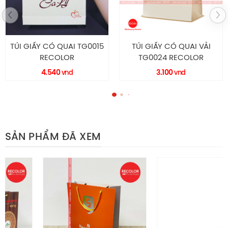
TÚI GIẤY CÓ QUAI VẢI
TÚI GIẤY KRAFT CÓ QUAI
TG0024 RECOLOR
TG0014 RECOLOR
3.100
4.200
vnd
vnd
SẢN PHẨM ĐÃ XEM