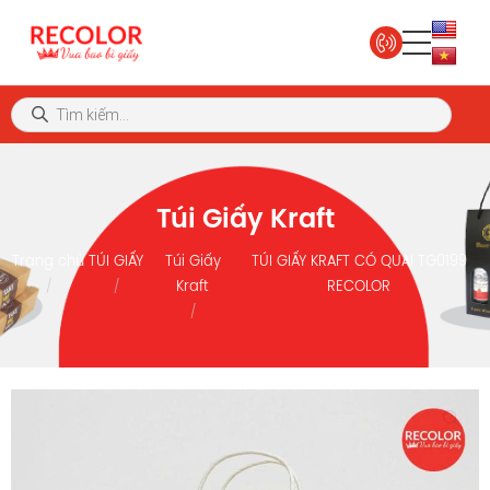
Túi Giấy Kraft
Trang chủ
TÚI GIẤY
Túi Giấy
TÚI GIẤY KRAFT CÓ QUAI TG0199
Kraft
RECOLOR