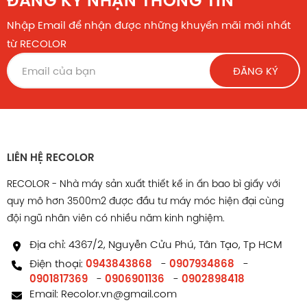
ĐĂNG KÝ NHẬN THÔNG TIN
Nhập Email để nhận được những khuyến mãi mới nhất
từ RECOLOR
ĐĂNG KÝ
LIÊN HỆ RECOLOR
RECOLOR - Nhà máy sản xuất thiết kế in ấn bao bì giấy với
quy mô hơn 3500m2 được đầu tư máy móc hiện đại cùng
đội ngũ nhân viên có nhiều năm kinh nghiệm.
Địa chỉ: 4367/2, Nguyễn Cửu Phú, Tân Tạo, Tp HCM
Điện thoại:
0943843868
-
0907934868
-
0901817369
-
0906901136
-
0902898418
Email:
Recolor.vn@gmail.com