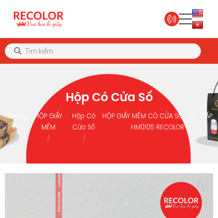
Hộp Có Cửa Sổ
Trang
HỘP GIẤY
Hộp Có
HỘP GIẤY MỀM CÓ CỬA SỔ CAO CẤP
chủ
MỀM
Cửa Sổ
HM0105 RECOLOR