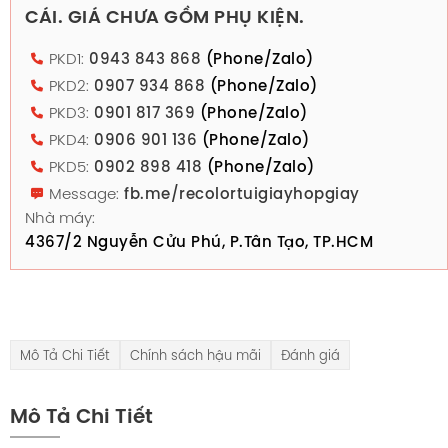
CÁI. GIÁ CHƯA GỒM PHỤ KIỆN.
PKD1:
0943 843 868
(Phone/Zalo)
PKD2:
0907 934 868
(Phone/Zalo)
PKD3:
0901 817 369
(Phone/Zalo)
PKD4:
0906 901 136
(Phone/Zalo)
PKD5:
0902 898 418
(Phone/Zalo)
Message:
fb.me/recolortuigiayhopgiay
Nhà máy:
4367/2 Nguyễn Cửu Phú, P.Tân Tạo, TP.HCM
Mô Tả Chi Tiết
Chính sách hậu mãi
Đánh giá
Mô Tả Chi Tiết