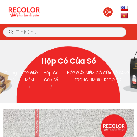
Hộp Có Cửa Sổ
Trang
HỘP GIẤY
Hộp Có
HỘP GIẤY MỀM CÓ CỬA SỔ SANG
chủ
MỀM
Cửa Sổ
TRỌNG HM0101 RECOLOR