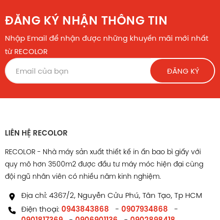
ĐĂNG KÝ NHẬN THÔNG TIN
Nhập Email để nhận được những khuyến mãi mới nhất
từ RECOLOR
ĐĂNG KÝ
Hộp giấy HS101
LIÊN HỆ RECOLOR
Chính sách hậu mãi
RECOLOR - Nhà máy sản xuất thiết kế in ấn bao bì giấy với
quy mô hơn 3500m2 được đầu tư máy móc hiện đại cùng
Tự hào là nhà máy chuyên sản xuất – thiết kế in ấn bao
đội ngũ nhân viên có nhiều năm kinh nghiệm.
bì giấy với diện tích 2000m2 cùng nhiều năm kinh
Địa chỉ: 4367/2, Nguyễn Cửu Phú, Tân Tạo, Tp HCM
nghiệm, trang thiết bị hiện đại, đội ngũ nhân sự chuyên
Điện thoại:
0943843868
-
0907934868
-
nghiệp, tay nghề cao và nhiệt huyết. RECOLOR đảm bảo
0901817369
-
0906901136
-
0902898418