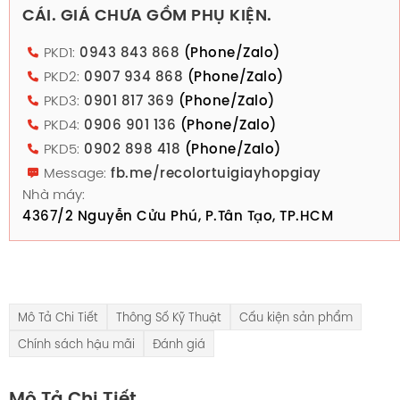
CÁI. GIÁ CHƯA GỒM PHỤ KIỆN.
PKD1:
0943 843 868
(Phone/Zalo)
PKD2:
0907 934 868
(Phone/Zalo)
PKD3:
0901 817 369
(Phone/Zalo)
PKD4:
0906 901 136
(Phone/Zalo)
PKD5:
0902 898 418
(Phone/Zalo)
Message:
fb.me/recolortuigiayhopgiay
Nhà máy:
4367/2 Nguyễn Cửu Phú, P.Tân Tạo, TP.HCM
Mô Tả Chi Tiết
Thông Số Kỹ Thuật
Cấu kiện sản phẩm
Chính sách hậu mãi
Đánh giá
Mô Tả Chi Tiết