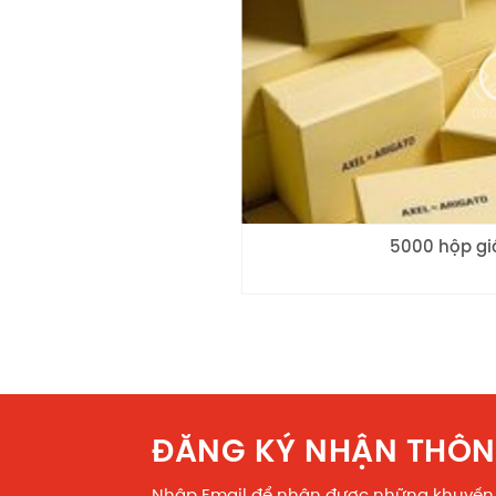
5000 hộp gi
ĐĂNG KÝ NHẬN THÔN
Nhập Email để nhận được những khuyến