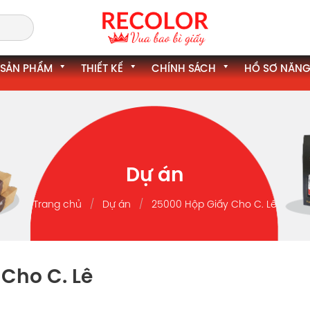
SẢN PHẨM
THIẾT KẾ
CHÍNH SÁCH
HỒ SƠ NĂNG
Dự án
Trang chủ
Dự án
25000 Hộp Giấy Cho C. Lê
Cho C. Lê