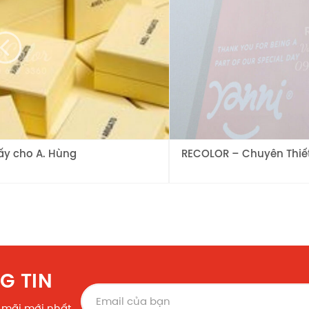
ấy cho A. Hùng
RECOLOR – Chuyên Thiết 
G TIN
 mãi mới nhất