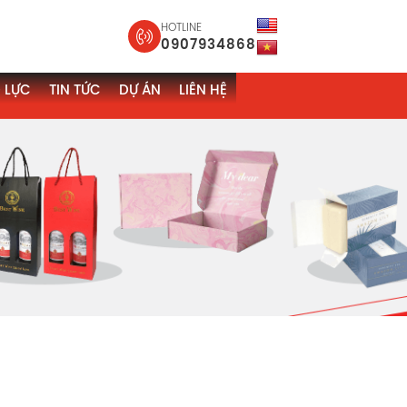
HOTLINE
0907934868
 LỰC
TIN TỨC
DỰ ÁN
LIÊN HỆ