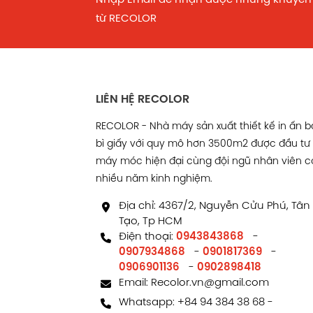
từ RECOLOR
LIÊN HỆ RECOLOR
RECOLOR - Nhà máy sản xuất thiết kế in ấn 
bì giấy với quy mô hơn 3500m2 được đầu tư
máy móc hiện đại cùng đội ngũ nhân viên c
nhiều năm kinh nghiệm.
Địa chỉ: 4367/2, Nguyễn Cửu Phú, Tân
Tạo, Tp HCM
Điện thoại:
0943843868
-
0907934868
-
0901817369
-
0906901136
-
0902898418
Email:
Recolor.vn@gmail.com
Whatsapp:
+84 94 384 38 68
-