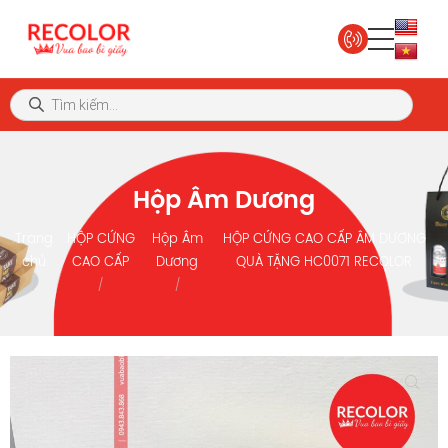
Hộp Âm Dương
Trang
HỘP CỨNG
Hộp Âm
HỘP CỨNG CAO CẤP ÂM DƯƠNG
chủ
CAO CẤP
Dương
QUÀ TẶNG HC0071 RECOLOR