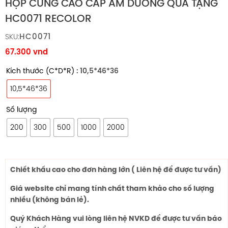
HỘP CỨNG CAO CẤP ÂM DƯƠNG QUÀ TẶNG
HC0071 RECOLOR
HC0071
SKU:
67.300
vnd
Kích thước (C*D*R)
: 10,5*46*36
10,5*46*36
Số lượng
200
300
500
1000
2000
Chiết khấu cao cho đơn hàng lớn ( Liên hệ để được tư vấn)
Giá website chỉ mang tính chất tham khảo cho số lượng
nhiều (không bán lẻ).
Quý Khách Hàng vui lòng liên hệ NVKD để được tư vấn báo