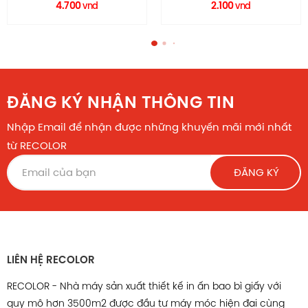
HM0074 RECOLOR
TCP031
2.100
vnd
Liên hệ
ĐĂNG KÝ NHẬN THÔNG TIN
Nhập Email để nhận được những khuyến mãi mới nhất
từ RECOLOR
ĐĂNG KÝ
LIÊN HỆ RECOLOR
RECOLOR - Nhà máy sản xuất thiết kế in ấn bao bì giấy với
quy mô hơn 3500m2 được đầu tư máy móc hiện đại cùng