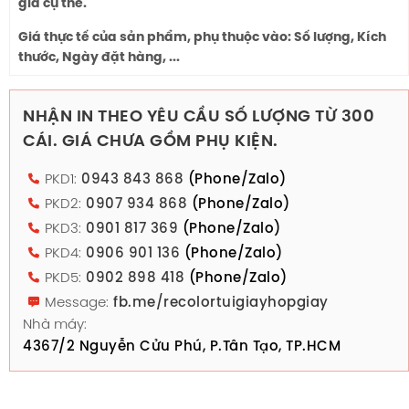
giá cụ thể.
Giá thực tế của sản phẩm, phụ thuộc vào: Số lượng, Kích
thước, Ngày đặt hàng, ...
NHẬN IN THEO YÊU CẦU SỐ LƯỢNG TỪ 300
CÁI. GIÁ CHƯA GỒM PHỤ KIỆN.
PKD1:
0943 843 868
(Phone/Zalo)
PKD2:
0907 934 868
(Phone/Zalo)
PKD3:
0901 817 369
(Phone/Zalo)
PKD4:
0906 901 136
(Phone/Zalo)
PKD5:
0902 898 418
(Phone/Zalo)
Message:
fb.me/recolortuigiayhopgiay
Nhà máy:
4367/2 Nguyễn Cửu Phú, P.Tân Tạo, TP.HCM