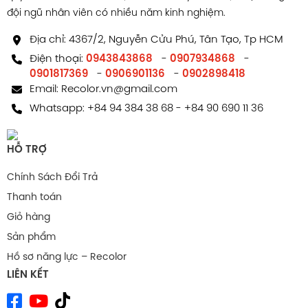
đội ngũ nhân viên có nhiều năm kinh nghiệm.
Địa chỉ: 4367/2, Nguyễn Cửu Phú, Tân Tạo, Tp HCM
Điện thoại:
0943843868
-
0907934868
-
0901817369
-
0906901136
-
0902898418
Email:
Recolor.vn@gmail.com
Whatsapp:
+84 94 384 38 68
-
+84 90 690 11 36
HỖ TRỢ
Chính Sách Đổi Trả
Thanh toán
Giỏ hàng
Sản phẩm
Hồ sơ năng lực – Recolor
LIÊN KẾT