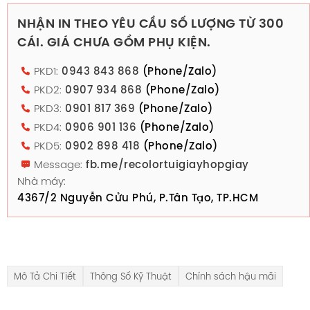
NHẬN IN THEO YÊU CẦU SỐ LƯỢNG TỪ 300
CÁI. GIÁ CHƯA GỒM PHỤ KIỆN.
PKD1:
0943 843 868
(Phone/Zalo)
PKD2:
0907 934 868
(Phone/Zalo)
PKD3:
0901 817 369
(Phone/Zalo)
PKD4:
0906 901 136
(Phone/Zalo)
PKD5:
0902 898 418
(Phone/Zalo)
Message:
fb.me/recolortuigiayhopgiay
Nhà máy:
4367/2 Nguyễn Cửu Phú, P.Tân Tạo, TP.HCM
Mô Tả Chi Tiết
Thông Số Kỹ Thuật
Chính sách hậu mãi