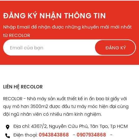
ĐĂNG KÝ NHẬN THÔNG TIN
Nhập Email để nhận được những khuyến mãi mới nhất
từ RECOLOR
ĐĂNG KÝ
LIÊN HỆ RECOLOR
RECOLOR - Nhà máy sản xuất thiết kế in ấn bao bì giấy với
quy mô hơn 3500m2 được đầu tư máy móc hiện đại cùng
đội ngũ nhân viên có nhiều năm kinh nghiệm.
Địa chỉ: 4367/2, Nguyễn Cửu Phú, Tân Tạo, Tp HCM
Điện thoại:
0943843868
-
0907934868
-