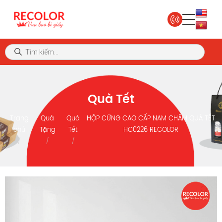
Quà Tết
Trang
Quà
Quà
HỘP CỨNG CAO CẤP NAM CHÂM QUÀ TẾT
chủ
Tặng
Tết
HC0226 RECOLOR