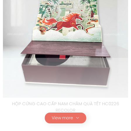
HỘP CỨNG CAO CẤP NAM CHÂM QUÀ TẾT HC0226
RECOLOR
View more
Thông số kỹ thuật chi tiết hộp cứng cao