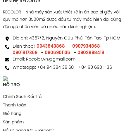
LIÊN HỆ RECOLOR
RECOLOR - Nhà máy sản xuất thiết kế in ấn bao bì giấy với
quy mô hơn 3500m2 được đầu tư máy móc hiện đại cùng
đội ngũ nhân viên có nhiều năm kinh nghiệm.
Địa chỉ: 4367/2, Nguyễn Cửu Phú, Tân Tạo, Tp HCM
Điện thoại:
0943843868
-
0907934868
-
0901817369
-
0906901136
-
0902898418
Email:
Recolor.vn@gmail.com
Whatsapp:
+84 94 384 38 68
-
+84 90 690 11 36
HỖ TRỢ
Chính Sách Đổi Trả
Thanh toán
Giỏ hàng
Sản phẩm
Hồ sơ năng lực – Recolor