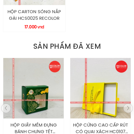
HỘP CARTON SÓNG NẮP
GÀI HCS0025 RECOLOR
17.000
vnd
SẢN PHẨM ĐÃ XEM
HỘP GIẤY MỀM ĐỰNG
HỘP CỨNG CAO CẤP RÚT
BÁNH CHƯNG TẾT
CÓ QUAI XÁCH HC0107