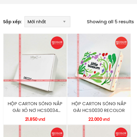
Showing all 5 results
Sắp xếp:
HỘP CARTON SÓNG NẮP
HỘP CARTON SÓNG NẮP
GÀI XỎ NƠ HCS0034
GÀI HCS0030 RECOLOR
RECOLOR
21.850
22.000
vnd
vnd