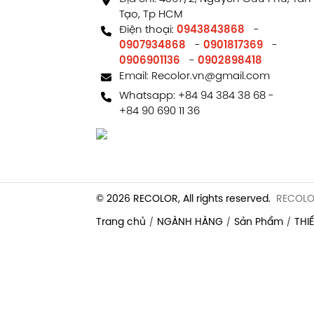
Tạo, Tp HCM
Điện thoại:
0943843868
-
0907934868
-
0901817369
-
0906901136
-
0902898418
Email:
Recolor.vn@gmail.com
Whatsapp:
+84 94 384 38 68
-
+84 90 690 11 36
© 2026 RECOLOR, All rights reserved.
RECOL
Trang chủ
NGÀNH HÀNG
Sản Phẩm
THIẾ