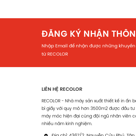
ĐĂNG KÝ NHẬN THÔN
Nhập Email để nhận được những khuyến
từ RECOLOR
LIÊN HỆ RECOLOR
RECOLOR - Nhà máy sản xuất thiết kế in ấn 
bì giấy với quy mô hơn 3500m2 được đầu tư
máy móc hiện đại cùng đội ngũ nhân viên c
nhiều năm kinh nghiệm.
Địa chỉ: 4367/2, Nguyễn Cửu Phú, Tân