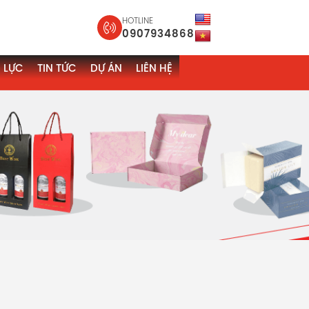
HOTLINE
0907934868
 LỰC
TIN TỨC
DỰ ÁN
LIÊN HỆ