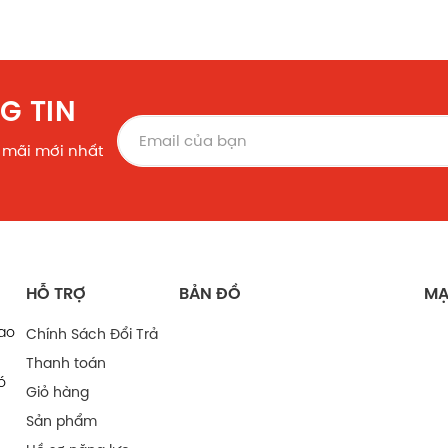
G TIN
 mãi mới nhất
HỖ TRỢ
BẢN ĐỒ
MẠ
bao
Chính Sách Đổi Trả
Thanh toán
ó
Giỏ hàng
Sản phẩm