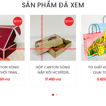
SẢN PHẨM ĐÃ XEM
RTON SÓNG
HỘP CARTON SÓNG
TÚI GIẤY 
THỜI TRANG
NẮP RỜI HCS0028
QUAI T
6 RECOLOR
RECOLOR
RECO
000
17.400
5.82
vnd
vnd