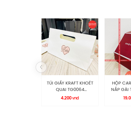
TÚI GIẤY KRAFT KHOÉT
HỘP CA
QUAI TG0064
NẮP GÀI 
RECOLOR
HCS000
4.200
19.
vnd