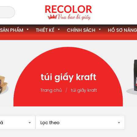
SẢN PHẨM
THIẾT KẾ
CHÍNH SÁCH
HỒ SƠ NĂNG
túi giấy kraft
Trang chủ
túi giấy kraft
iá
Lọc theo