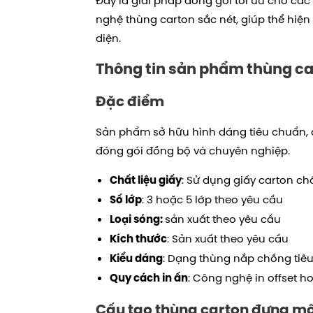
Đây là giải pháp đóng gói tối ưu cho c
nghệ thùng carton sắc nét, giúp thể hiện
diện.
Thông tin sản phẩm thùng c
Đặc điểm
Sản phẩm sở hữu hình dáng tiêu chuẩn, 
đóng gói đồng bộ và chuyên nghiệp.
: Sử dụng giấy carton chấ
Chất liệu giấy
: 3 hoặc 5 lớp theo yêu cầu
Số lớp
sản xuất theo yêu cầu
Loại sóng:
: Sản xuất theo yêu cầu
Kích thước
: Dạng thùng nắp chồng tiê
Kiểu dáng
: Công nghệ in offset ho
Quy cách in ấn
Cấu tạo t
hùng carton đựng mộ