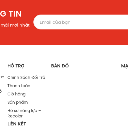
G TIN
 mãi mới nhất
HỖ TRỢ
BẢN ĐỒ
MẠ
bao
Chính Sách Đổi Trả
Thanh toán
ó
Giỏ hàng
Sản phẩm
Hồ sơ năng lực –
Recolor
LIÊN KẾT