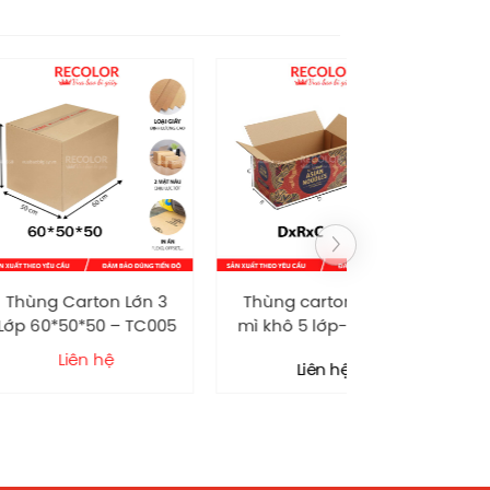
ton Lớn 3
Thùng carton đựng
HỘP GIẤY MỀ
50 – TC005
mì khô 5 lớp-TCP006
TRUNG THU D
CÓ QUAI XÁCH
32.000
 hệ
v
Liên hệ
RECOL