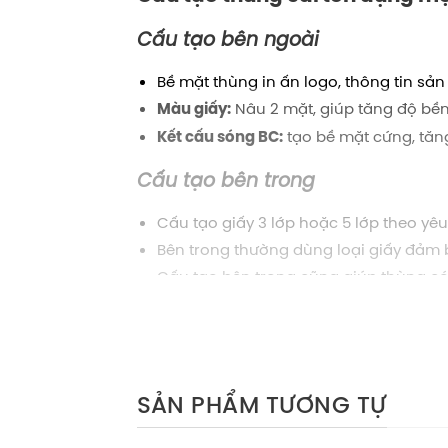
Cấu tạo bên ngoài
Bề mặt thùng in ấn logo, thông tin sả
Nâu 2 mặt, giúp tăng độ bền
Màu giấy:
tạo bề mặt cứng, tăn
Kết cấu sóng BC:
Cấu tạo bên trong
Cấu tạo giấy 3 lớp hoặc 5 lớp theo yê
Bên trong thường dùng loại giấy đảm 
Cấu tạo bên trong cũng giúp thùng có
chuyển.
Tính ứng dụng thùng carton 
dùng cho xuất khẩu, vận
Thùng carton
SẢN PHẨM TƯƠNG TỰ
Lưu kho gọn gàng nhờ kết cấu dễ xếp, 
Thích hợp để đóng gói hàng nặng hoặc 