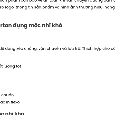
ác sản phẩm cần bảo vệ an toàn khi vận chuyển đường dài h
 rõ logo, thông tin sản phẩm và hình ảnh thương hiệu, nâng
arton đựng mộc nhĩ khô
dễ dàng xếp chồng, vận chuyển và lưu trữ. Thích hợp cho 
t lượng tốt
u chuẩn
ặc in flexo
c nhĩ khô