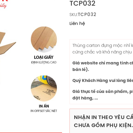
TCP032
TCP032
SKU:
Liên hệ
Thùng carton đựng mộc nhĩ kh
cứng chắc và khả năng chịu l
Giá website chỉ mang tính 
bán lẻ).
Quý Khách Hàng vui lòng liê
Giá thực tế của sản phẩm, p
đặt hàng, ...
NHẬN IN THEO YÊU CẦ
CHƯA GỒM PHỤ KIỆN.