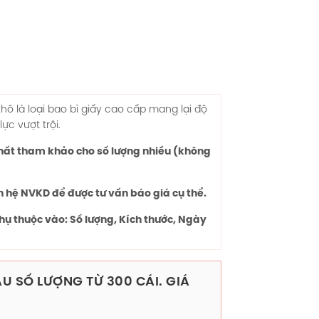
ô là loại bao bì giấy cao cấp mang lại độ
ực vượt trội.
chất tham khảo cho số lượng nhiều (không
n hệ NVKD để được tư vấn báo giá cụ thể.
hụ thuộc vào: Số lượng, Kích thước, Ngày
U SỐ LƯỢNG TỪ 300 CÁI. GIÁ