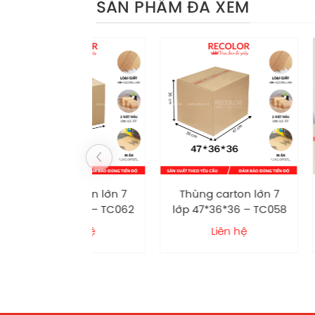
SẢN PHẨM ĐÃ XEM
carton lớn 7
Thùng carton lớn 7
HỘP CỨN
50*40 – TC062
lớp 47*36*36 – TC058
NAM CH
RE
58.
Liên hệ
Liên hệ