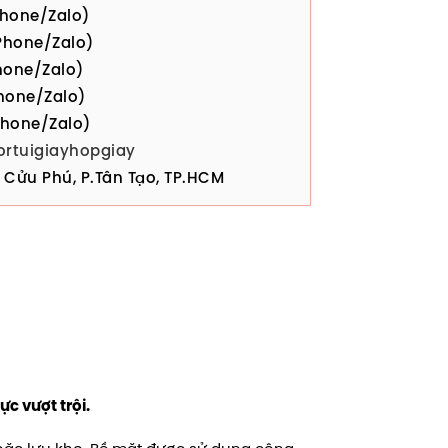
hone/Zalo)
hone/Zalo)
one/Zalo)
hone/Zalo)
hone/Zalo)
ortuigiayhopgiay
Cửu Phú, P.Tân Tạo, TP.HCM
c vượt trội.