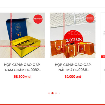
G CAO CẤP
HỘP CỨNG CAO CẤP
Thùng Car
ÂM HC0082
NẮP MỞ HC0068
Lớp 60*50*
COLOR
RECOLOR
900
62.000
vnd
vnd
Liên