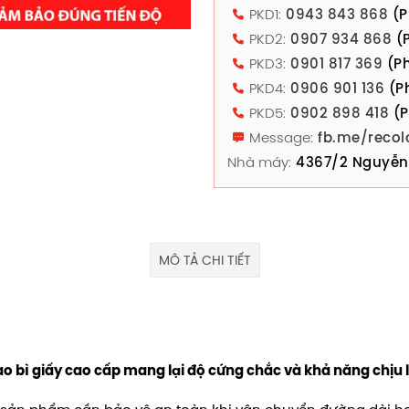
PKD1:
0943 843 868
(P
PKD2:
0907 934 868
(P
PKD3:
0901 817 369
(Ph
PKD4:
0906 901 136
(P
PKD5:
0902 898 418
(P
Message:
fb.me/recol
Nhà máy:
4367/2 Nguyễn 
MÔ TẢ CHI TIẾT
o bì giấy cao cấp mang lại độ cứng chắc và khả năng chịu lự