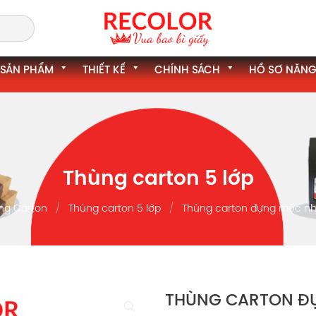
SẢN PHẨM
THIẾT KẾ
CHÍNH SÁCH
HỒ SƠ NĂNG
Thùng carton 5 lớp
ng Carton
Thùng carton 5 lớp
Thùng carton đựng mộc nhĩ
THÙNG CARTON ĐỰ