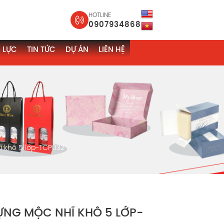
HOTLINE
0907934868
 LỰC
TIN TỨC
DỰ ÁN
LIÊN HỆ
 khô 5 lớp-TCP032
NG MỘC NHĨ KHÔ 5 LỚP-