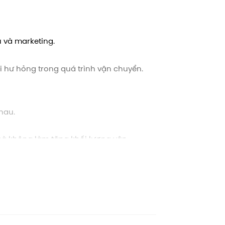
 và marketing.
 hư hỏng trong quá trình vận chuyển.
hau.
mà không làm tăng khối lượng vận