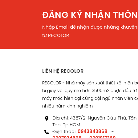
ĐĂNG KÝ NHẬN THÔN
Nhập Email để nhận được những khuyến
từ RECOLOR
LIÊN HỆ RECOLOR
RECOLOR - Nhà máy sản xuất thiết kế in ấn 
bì giấy với quy mô hơn 3500m2 được đầu tư
máy móc hiện đại cùng đội ngũ nhân viên c
nhiều năm kinh nghiệm.
Địa chỉ: 4367/2, Nguyễn Cửu Phú, Tân
Tạo, Tp HCM
Điện thoại:
0943843868
-