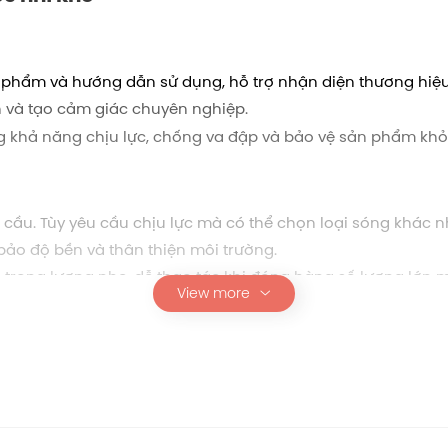
n phẩm và hướng dẫn sử dụng, hỗ trợ nhận diện thương hiệu
 và tạo cảm giác chuyên nghiệp.
g khả năng chịu lực, chống va đập và bảo vệ sản phẩm khỏi
u cầu. Tùy yêu cầu chịu lực mà có thể chọn loại sóng khác n
bảo độ bền và thân thiện môi trường.
 trọng lượng nhẹ, dễ thao tác khi đóng hàng số lượng lớn 
View more
đựng mộc nhĩ khô
 chuyển đường dài, lưu kho hoặc trưng bày hàng hóa.
không tốn diện tích.
có giá trị cao như nông sản, thực phẩm, đồ gốm sứ, tivi.