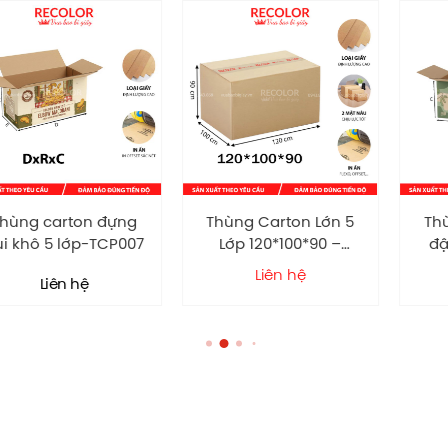
 carton đựng mộc nhĩ khô
 mộc nhĩ khô chất lượng cao, giá xưởng và hỗ trợ in ấn the
p, có khả năng cung cấp số lượng lớn trong thời gian ngắn.
g carton chất lượng cao, không chỉ đáp ứng chính xác từn
hát triển thương hiệu.
arton đựng
Thùng Carton Lớn 5
Thùng car
 lớp-TCP007
Lớp 120*100*90 –
đậu hũ kh
TC051
TCP
Liên hệ
ên hệ
Liên